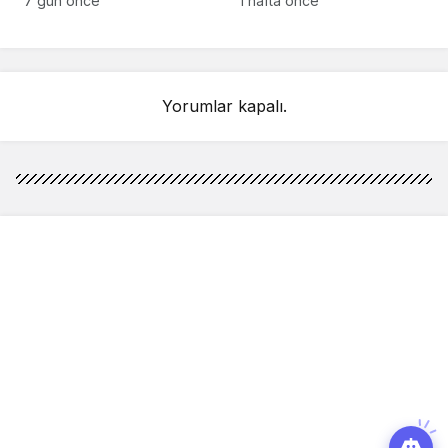
7 gün önce
1 hafta önce
detay ortaya çıktı
sahnelenecek
Yorumlar kapalı.