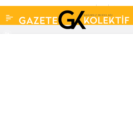
Usta oyuncu Tolga
0
Paylaş
Savacı ve Nermin
Bezmen boşandı mı?
Olay iddia