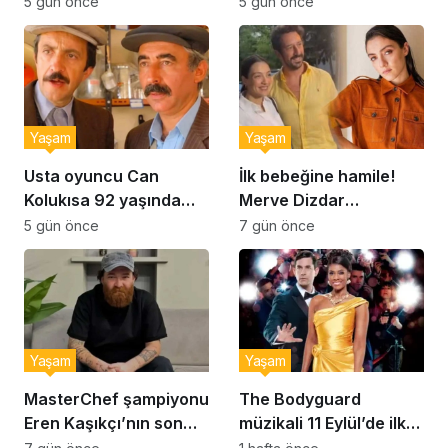
Şekerpare tarifi
Brownie tadında ıslak
5 gün önce
5 gün önce
kurabiye tarifi…
Yaşam
Yaşam
Usta oyuncu Can
İlk bebeğine hamile!
Kolukısa 92 yaşında
Merve Dizdar
hayatını kaybetti
sessizliğini bozdu: ‘İsim
5 gün önce
7 gün önce
bulmak çok zor’
Yaşam
Yaşam
MasterChef şampiyonu
The Bodyguard
Eren Kaşıkçı’nın son
müzikali 11 Eylül’de ilk
anlarındaki kahreden
kez Türkiye’de