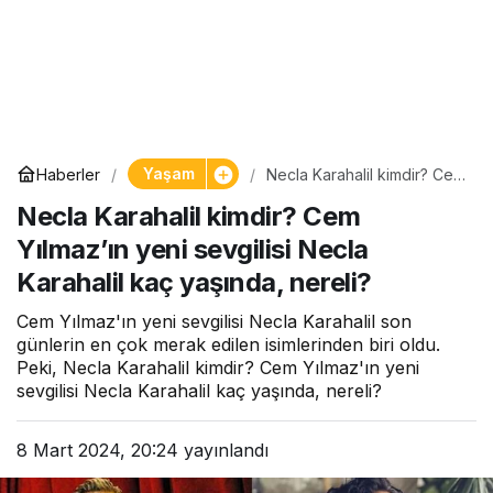
Yaşam
Haberler
Necla Karahalil kimdir? Cem
Yılmaz’ın yeni sevgilisi
Necla Karahalil kimdir? Cem
Necla Karahalil kaç
yaşında, nereli?
Yılmaz’ın yeni sevgilisi Necla
Karahalil kaç yaşında, nereli?
Cem Yılmaz'ın yeni sevgilisi Necla Karahalil son
günlerin en çok merak edilen isimlerinden biri oldu.
Peki, Necla Karahalil kimdir? Cem Yılmaz'ın yeni
sevgilisi Necla Karahalil kaç yaşında, nereli?
8 Mart 2024, 20:24
yayınlandı