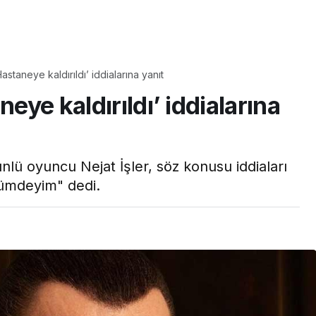
Yaşam
astaneye kaldırıldı’ iddialarına yanıt
Tam ölçüsüyle
neye kaldırıldı’ iddialarına
pastaneye taş çıkartır:
Şekerpare tarifi
nlü oyuncu Nejat İşler, söz konusu iddiaları
cümdeyim" dedi.