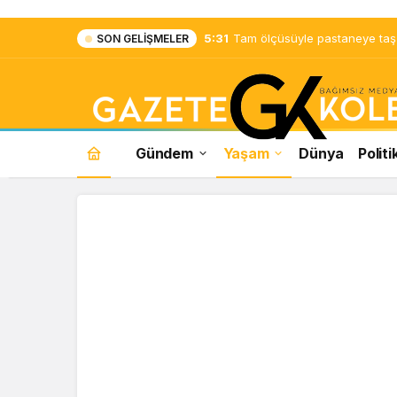
5:31
Tam ölçüsüyle pastaneye taş ç
SON GELIŞMELER
Gündem
Yaşam
Dünya
Politi