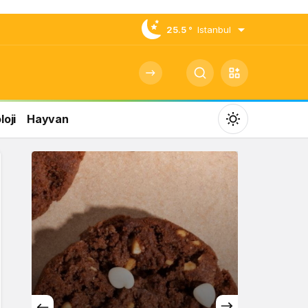
25.5 °
Istanbul
oji
Hayvan
Mod
değiştir
Gündüz Modu
Gündüz modunu seçin.
Gece Modu
Gece modunu seçin.