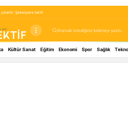
ıkartır: Şekerpare tarifi
ka
Kültür Sanat
Eğitim
Ekonomi
Spor
Sağlık
Teknol