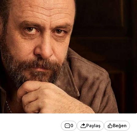
0
Paylaş
Beğen