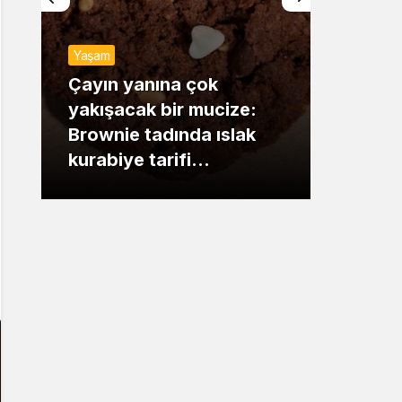
Sistem Modu
Yaşam
Sistem modunu seçin.
Günde
Çayın yanına çok
yakışacak bir mucize:
Mansu
Brownie tadında ıslak
dikka
kurabiye tarifi…
çıkışı