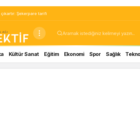
ıkartır: Şekerpare tarifi
ka
Kültür Sanat
Eğitim
Ekonomi
Spor
Sağlık
Teknol