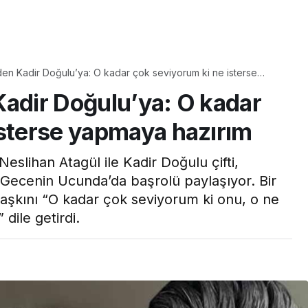
Yaşam
den Kadir Doğulu’ya: O kadar çok seviyorum ki ne isterse
Tam ölçüsüyle
Kadir Doğulu’ya: O kadar
pastaneye taş çıkartır:
Şekerpare tarifi
isterse yapmaya hazırım
eslihan Atagül ile Kadir Doğulu çifti,
i Gecenin Ucunda’da başrolü paylaşıyor. Bir
n aşkını “O kadar çok seviyorum ki onu, o ne
dile getirdi.