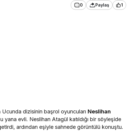
0
Paylaş
1
n Ucunda dizisinin başrol oyuncuları
Neslihan
bu yana evli. Neslihan Atagül katıldığı bir söyleşide
e getirdi, ardından eşiyle sahnede görüntülü konuştu.