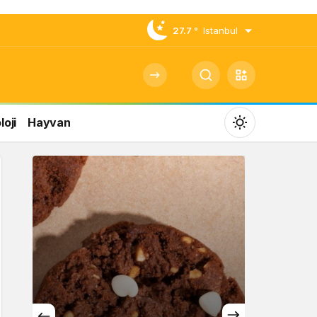
27.7 °
Istanbul
oji
Hayvan
Mod
değiştir
Gündüz Modu
Gündüz modunu seçin.
Gece Modu
Gece modunu seçin.