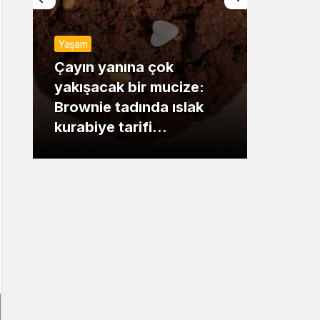
Sistem Modu
Yaşam
Sistem modunu seçin.
Günde
Çayın yanına çok
yakışacak bir mucize:
Mansu
Brownie tadında ıslak
dikka
kurabiye tarifi…
çıkışı