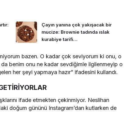
tır:
Çayın yanına çok yakışacak bir
mucize: Brownie tadında ıslak
kurabiye tarifi…
enmiyorum bazen. O kadar çok seviyorum ki onu, o
 da benim onu ne kadar sevdiğimle ilgilenmeyip o
gelen her şeyi yapmaya hazır” ifadesini kullandı.
 GETİRİYORLAR
 aşklarını ifade etmekten çekinmiyor. Neslihan
ndaki doğum gününü Instagram’dan kutlarken de