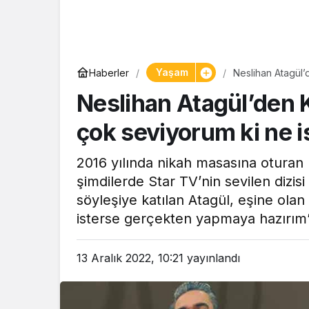
Yaşam
Haberler
Neslihan Atagül’
yapmaya hazırım
Neslihan Atagül’den 
çok seviyorum ki ne 
2016 yılında nikah masasına oturan N
şimdilerde Star TV’nin sevilen dizis
söyleşiye katılan Atagül, eşine ola
isterse gerçekten yapmaya hazırım” 
13 Aralık 2022, 10:21
yayınlandı