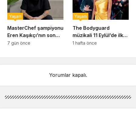
Yaşam
Yaşam
MasterChef şampiyonu
The Bodyguard
Eren Kaşıkçı’nın son
müzikali 11 Eylül’de ilk
anlarındaki kahreden
kez Türkiye’de
7 gün önce
1 hafta önce
detay ortaya çıktı
sahnelenecek
Yorumlar kapalı.