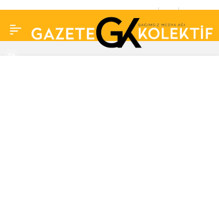
Kurumaya yüz tutan
0
Paylaş
Büyükçekmece Gölü
suyla dolmaya başladı