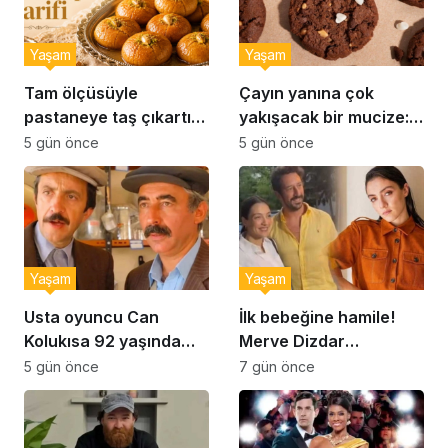
Yaşam
Yaşam
Tam ölçüsüyle
Çayın yanına çok
pastaneye taş çıkartır:
yakışacak bir mucize:
Şekerpare tarifi
Brownie tadında ıslak
5 gün önce
5 gün önce
kurabiye tarifi…
Yaşam
Yaşam
Usta oyuncu Can
İlk bebeğine hamile!
Kolukısa 92 yaşında
Merve Dizdar
hayatını kaybetti
sessizliğini bozdu: ‘İsim
5 gün önce
7 gün önce
bulmak çok zor’