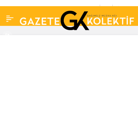
Küresel ısınmaya dikkat
0
Paylaş
çekmek için atla sipariş
dağıttı