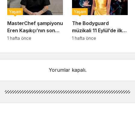
Yaşam
Yaşam
MasterChef şampiyonu
The Bodyguard
Eren Kaşıkçı’nın son
müzikali 11 Eylül’de ilk
anlarındaki kahreden
kez Türkiye’de
1 hafta önce
1 hafta önce
detay ortaya çıktı
sahnelenecek
Yorumlar kapalı.