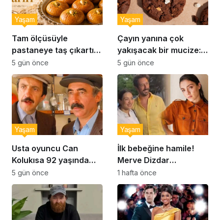
Yaşam
Yaşam
Tam ölçüsüyle
Çayın yanına çok
pastaneye taş çıkartır:
yakışacak bir mucize:
Şekerpare tarifi
Brownie tadında ıslak
5 gün önce
5 gün önce
kurabiye tarifi…
Yaşam
Yaşam
Usta oyuncu Can
İlk bebeğine hamile!
Kolukısa 92 yaşında
Merve Dizdar
hayatını kaybetti
sessizliğini bozdu: ‘İsim
5 gün önce
1 hafta önce
bulmak çok zor’