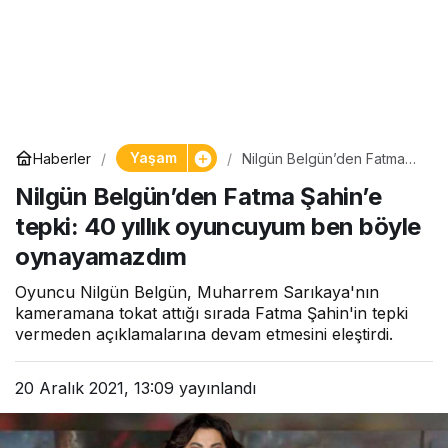
Yaşam
Haberler
Nilgün Belgün’den Fatma
Şahin’e tepki: 40 yıllık
Nilgün Belgün’den Fatma Şahin’e
oyuncuyum ben böyle
oynayamazdım
tepki: 40 yıllık oyuncuyum ben böyle
oynayamazdım
Oyuncu Nilgün Belgün, Muharrem Sarıkaya'nın
kameramana tokat attığı sırada Fatma Şahin'in tepki
vermeden açıklamalarına devam etmesini eleştirdi.
20 Aralık 2021, 13:09
yayınlandı