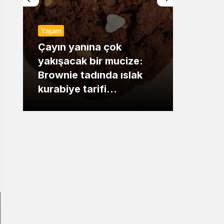
Sistem Modu
Yaşam
Sistem modunu seçin.
Günde
Çayın yanına çok
yakışacak bir mucize:
Mansu
Brownie tadında ıslak
dikka
kurabiye tarifi…
çıkışı