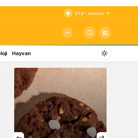
27.3 °
Istanbul
oji
Hayvan
Mod
değiştir
Gündüz Modu
Gündüz modunu seçin.
Gece Modu
Gece modunu seçin.