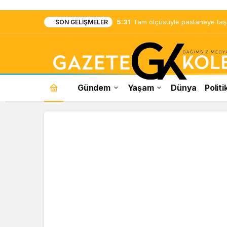
5:31
Tam ölçüsüyle pastaneye taş ç
SON GELIŞMELER
Gündem
Yaşam
Dünya
Politi