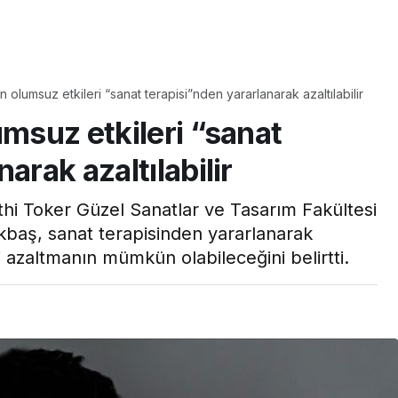
Yaşam
n olumsuz etkileri “sanat terapisi”nden yararlanarak azaltılabilir
Tam ölçüsüyle
umsuz etkileri “sanat
pastaneye taş çıkartır:
Şekerpare tarifi
arak azaltılabilir
thi Toker Güzel Sanatlar ve Tasarım Fakültesi
kbaş, sanat terapisinden yararlanarak
i azaltmanın mümkün olabileceğini belirtti.