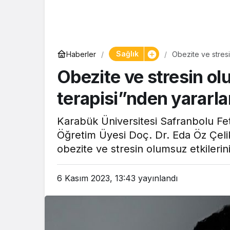
Sağlık
Haberler
Obezite ve stresi
Obezite ve stresin ol
terapisi”nden yararlan
Karabük Üniversitesi Safranbolu Fe
Öğretim Üyesi Doç. Dr. Eda Öz Çeli
obezite ve stresin olumsuz etkilerin
6 Kasım 2023, 13:43
yayınlandı