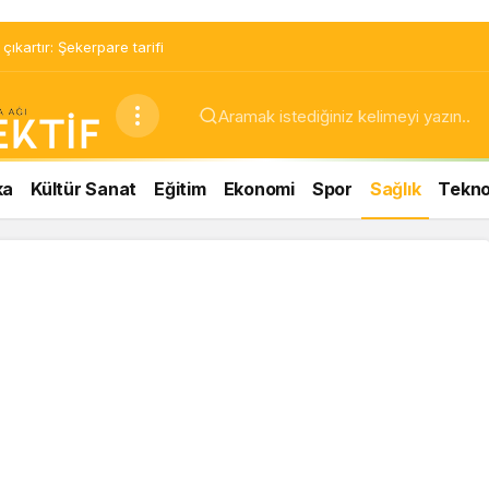
ıkartır: Şekerpare tarifi
ka
Kültür Sanat
Eğitim
Ekonomi
Spor
Sağlık
Teknol