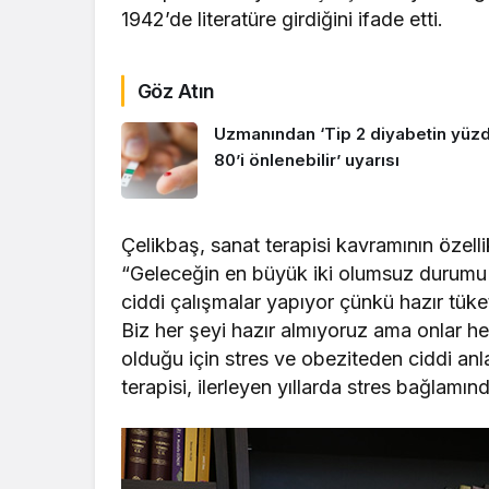
1942’de literatüre girdiğini ifade etti.
Göz Atın
Uzmanından ‘Tip 2 diyabetin yüz
80’i önlenebilir’ uyarısı
Çelikbaş, sanat terapisi kavramının özell
“Geleceğin en büyük iki olumsuz durumu var
ciddi çalışmalar yapıyor çünkü hazır tüke
Biz her şeyi hazır almıyoruz ama onlar he
olduğu için stres ve obeziteden ciddi a
terapisi, ilerleyen yıllarda stres bağlam