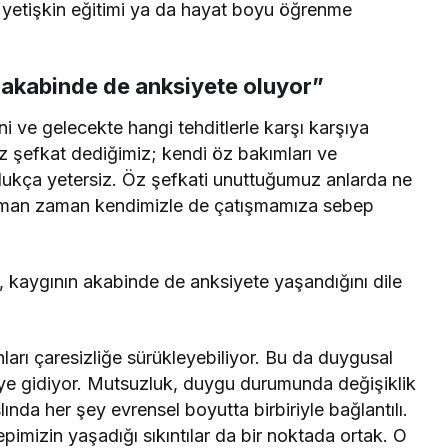
de yetişkin eğitimi ya da hayat boyu öğrenme
n akabinde de anksiyete oluyor”
ni ve gelecekte hangi tehditlerle karşı karşıya
Öz şefkat dediğimiz; kendi öz bakımları ve
ldukça yetersiz. Öz şefkati unuttuğumuz anlarda ne
zaman zaman kendimizle de çatışmamıza sebep
, kaygının akabinde de anksiyete yaşandığını dile
rı çaresizliğe sürükleyebiliyor. Bu da duygusal
eye gidiyor. Mutsuzluk, duygu durumunda değişiklik
ında her şey evrensel boyutta birbiriyle bağlantılı.
imizin yaşadığı sıkıntılar da bir noktada ortak. O