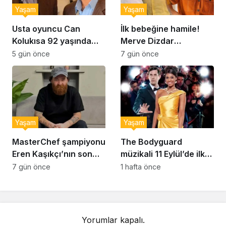
Yaşam
Yaşam
Usta oyuncu Can
İlk bebeğine hamile!
Kolukısa 92 yaşında
Merve Dizdar
hayatını kaybetti
sessizliğini bozdu: ‘İsim
5 gün önce
7 gün önce
bulmak çok zor’
Yaşam
Yaşam
MasterChef şampiyonu
The Bodyguard
Eren Kaşıkçı’nın son
müzikali 11 Eylül’de ilk
anlarındaki kahreden
kez Türkiye’de
7 gün önce
1 hafta önce
detay ortaya çıktı
sahnelenecek
Yorumlar kapalı.