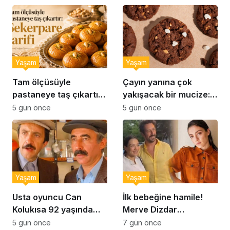
Yaşam
Yaşam
Tam ölçüsüyle
Çayın yanına çok
pastaneye taş çıkartır:
yakışacak bir mucize:
Şekerpare tarifi
Brownie tadında ıslak
5 gün önce
5 gün önce
kurabiye tarifi…
Yaşam
Yaşam
Usta oyuncu Can
İlk bebeğine hamile!
Kolukısa 92 yaşında
Merve Dizdar
hayatını kaybetti
sessizliğini bozdu: ‘İsim
5 gün önce
7 gün önce