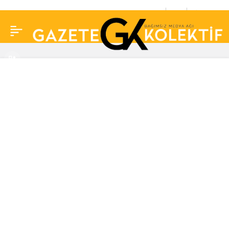
Fatih Portakal Dilan
0
Paylaş
Polat’ın yanıtlarını
samimi bulmadı!
“Mutlaka o ibadet
kelimesini geçirecek”