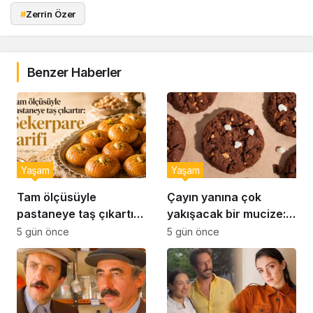
#
Zerrin Özer
Benzer Haberler
Yaşam
Yaşam
Tam ölçüsüyle
Çayın yanına çok
pastaneye taş çıkartır:
yakışacak bir mucize:
Şekerpare tarifi
Brownie tadında ıslak
5 gün önce
5 gün önce
kurabiye tarifi…