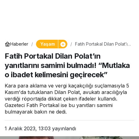
Yaşam
Haberler
Fatih Portakal Dilan Polat’ın
yanıtlarını samimi bulmadı!
Fatih Portakal Dilan Polat’ın
“Mutlaka o ibadet
kelimesini geçirecek”
yanıtlarını samimi bulmadı! “Mutlaka
o ibadet kelimesini geçirecek”
Kara para aklama ve vergi kaçakçılığı suçlamasıyla 5
Kasım'da tutuklanan Dilan Polat, avukatı aracılığıyla
verdiği röportajda dikkat çeken ifadeler kullandı.
Gazeteci Fatih Portakal ise bu yanıtları samimi
bulmayarak bakın ne dedi.
1 Aralık 2023, 13:03
yayınlandı