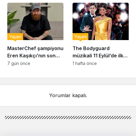
bulmak çok zor’
Yaşam
Yaşam
MasterChef şampiyonu
The Bodyguard
Eren Kaşıkçı’nın son
müzikali 11 Eylül’de ilk
anlarındaki kahreden
kez Türkiye’de
7 gün önce
1 hafta önce
detay ortaya çıktı
sahnelenecek
Yorumlar kapalı.