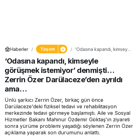
Yaşam
Haberler
‘Odasına kapandı, kimseyle
görüşmek istemiyor’
‘Odasına kapandı, kimseyle
denmişti… Zerrin Özer
Darülaceze’den ayrıldı
görüşmek istemiyor’ denmişti…
ama…
Zerrin Özer Darülaceze’den ayrıldı
ama…
Ünlü şarkıcı Zerrin Özer, birkaç gün önce
Darülaceze'deki fiziksel tedavi ve rehabilitasyon
merkezinde tedavi görmeye başlamıştı. Aile ve Sosyal
Hizmetler Bakanı Mahinur Özdemir Göktaş'ın ziyareti
sonra yürüme problemi yaşadığı söylenen Zerrin Özer
açıklama yaparak son durumunu anlattı.