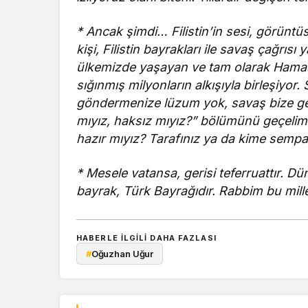
* Ancak şimdi… Filistin’in sesi, görüntü
kişi, Filistin bayrakları ile savaş çağrısı
ülkemizde yaşayan ve tam olarak Hamas 
sığınmış milyonların alkışıyla birleşiyor.
göndermenize lüzum yok, savaş bize geli
mıyız, haksız mıyız?” bölümünü geçelim m
hazır mıyız? Tarafınız ya da kime sempa
* Mesele vatansa, gerisi teferruattır. 
bayrak, Türk Bayrağıdır. Rabbim bu mil
HABERLE ILGILI DAHA FAZLASI
#
Oğuzhan Uğur