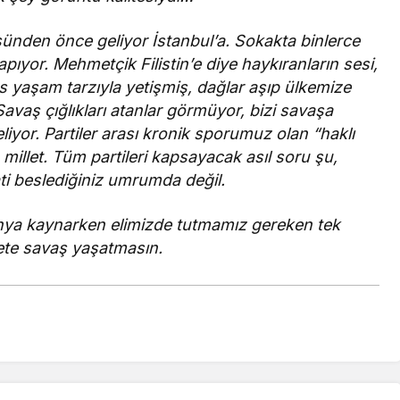
sünden önce geliyor İstanbul’a. Sokakta binlerce
 yapıyor. Mehmetçik Filistin’e diye haykıranların sesi,
yaşam tarzıyla yetişmiş, dağlar aşıp ülkemize
 Savaş çığlıkları atanlar görmüyor, bizi savaşa
yor. Partiler arası kronik sporumuz olan “haklı
illet. Tüm partileri kapsayacak asıl soru şu,
ti beslediğiniz umrumda değil.
Dünya kaynarken elimizde tutmamız gereken tek
lete savaş yaşatmasın.