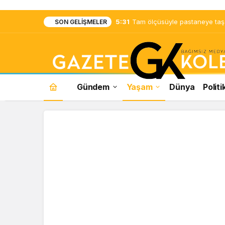
5:31
Tam ölçüsüyle pastaneye taş ç
SON GELIŞMELER
Gündem
Yaşam
Dünya
Politi