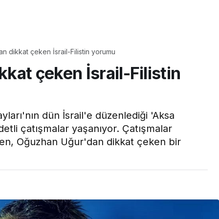
Yaşam
 dikkat çeken İsrail-Filistin yorumu
Tam ölçüsüyle
at çeken İsrail-Filistin
pastaneye taş çıkartır:
Şekerpare tarifi
ları'nın dün İsrail'e düzenlediği 'Aksa
ddetli çatışmalar yaşanıyor. Çatışmalar
rken, Oğuzhan Uğur'dan dikkat çeken bir