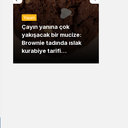
Sistem Modu
Yaşam
Sistem modunu seçin.
Günde
Çayın yanına çok
yakışacak bir mucize:
Mansu
Brownie tadında ıslak
dikka
kurabiye tarifi…
çıkışı