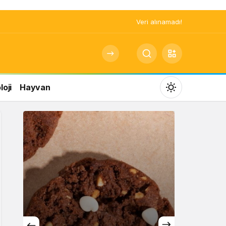
Veri alınamadı!
oji
Hayvan
Mod
değiştir
Gündüz Modu
Gündüz modunu seçin.
Gece Modu
Gece modunu seçin.