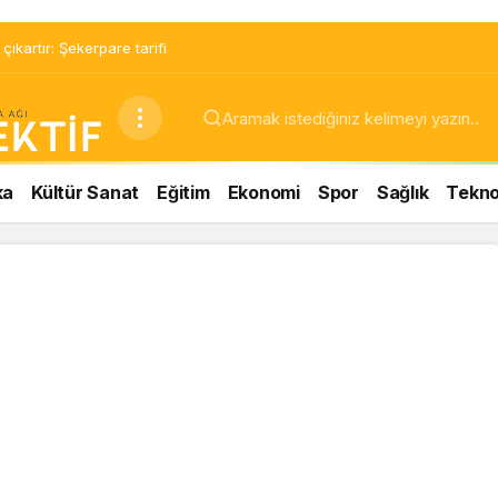
ıkartır: Şekerpare tarifi
ka
Kültür Sanat
Eğitim
Ekonomi
Spor
Sağlık
Teknol