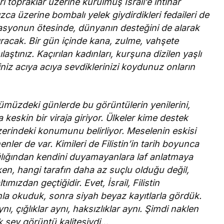
ları topraklar üzerine kurulmuş İsrail’e intihar
nızca üzerine bombalı yelek giydirdikleri fedaileri de
rasyonun ötesinde, dünyanın desteğini de alarak
dıracak. Bir gün içinde kana, zulme, vahşete
ştınız. Kaçırılan kadınları, kurşuna dizilen yaşlı
çiniz acıya acıya sevdiklerinizi koydunuz onların
nümüzdeki günlerde bu görüntülerin yenilerini,
 keskin bir viraja giriyor. Ülkeler kime destek
zerindeki konumunu belirliyor. Meselenin eskisi
er de var. Kimileri de Filistin’in tarih boyunca
çığlığından kendini duyamayanlara laf anlatmaya
n, hangi tarafın daha az suçlu olduğu değil,
ımızdan geçtiğidir. Evet, İsrail, Filistin
nla okuduk, sonra siyah beyaz kayıtlarla gördük.
nı, çığlıklar aynı, haksızlıklar aynı. Şimdi naklen
tek şey görüntü kalitesiydi…