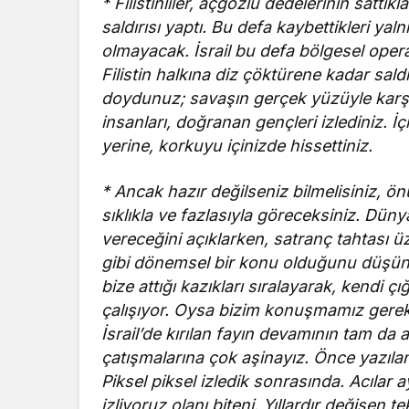
* Filistinliler, açgözlü dedelerinin sattık
saldırısı yaptı. Bu defa kaybettikleri yal
olmayacak. İsrail bu defa bölgesel ope
Filistin halkına diz çöktürene kadar sal
doydunuz; savaşın gerçek yüzüyle karşıla
insanları, doğranan gençleri izlediniz. İ
yerine, korkuyu içinizde hissettiniz.
* Ancak hazır değilseniz bilmelisiniz, ö
sıklıkla ve fazlasıyla göreceksiniz. Dünya
vereceğini açıklarken, satranç tahtası ü
gibi dönemsel bir konu olduğunu düşünenl
bize attığı kazıkları sıralayarak, kendi 
çalışıyor. Oysa bizim konuşmamız gereke
İsrail’de kırılan fayın devamının tam da alt
çatışmalarına çok aşinayız. Önce yazıla
Piksel piksel izledik sonrasında. Acılar ay
izliyoruz olanı biteni. Yıllardır değişen 