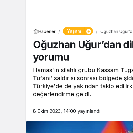
Yaşam
Haberler
Oğuzhan Uğur’dan
Oğuzhan Uğur’dan dikk
yorumu
Hamas'ın silahlı grubu Kassam Tugay
Tufanı' saldırısı sonrası bölgede şi
Türkiye'de de yakından takip edili
değerlendirme geldi.
8 Ekim 2023, 14:00
yayınlandı