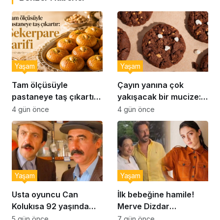
Yaşam
Yaşam
Tam ölçüsüyle
Çayın yanına çok
pastaneye taş çıkartır:
yakışacak bir mucize:
Şekerpare tarifi
Brownie tadında ıslak
4 gün önce
4 gün önce
kurabiye tarifi…
Yaşam
Yaşam
Usta oyuncu Can
İlk bebeğine hamile!
Kolukısa 92 yaşında
Merve Dizdar
hayatını kaybetti
sessizliğini bozdu: ‘İsim
5 gün önce
7 gün önce