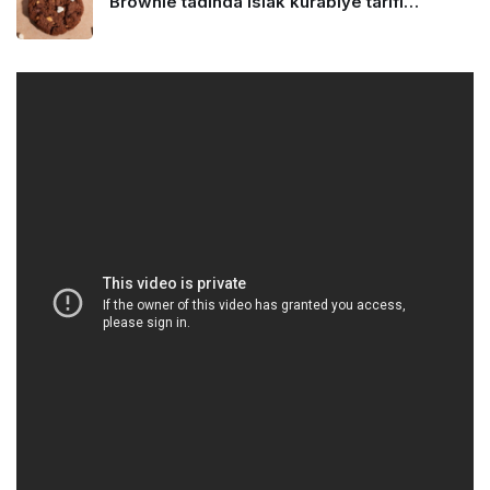
Brownie tadında ıslak kurabiye tarifi…