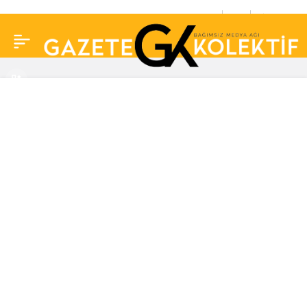
2004 yılında
0
Paylaş
boşanmışlardı: Zuhal
Olcay ve Haluk Bilginer
yeniden aynı sahnede