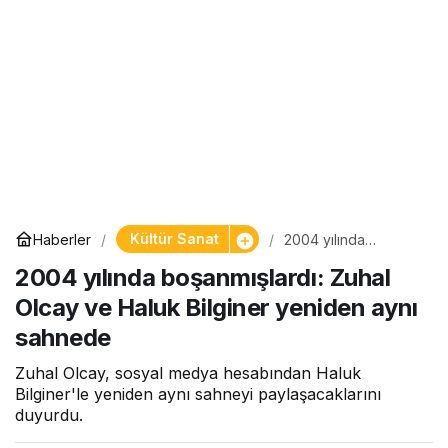
Kültür Sanat
Haberler
2004 yılında
boşanmışlardı: Zuhal
2004 yılında boşanmışlardı: Zuhal
Olcay ve Haluk
Bilginer yeniden aynı
Olcay ve Haluk Bilginer yeniden aynı
sahnede
sahnede
Zuhal Olcay, sosyal medya hesabından Haluk
Bilginer'le yeniden aynı sahneyi paylaşacaklarını
duyurdu.