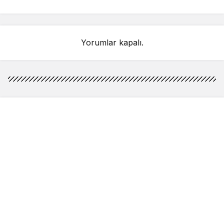
detay ortaya çıktı
sahnelenecek
Yorumlar kapalı.