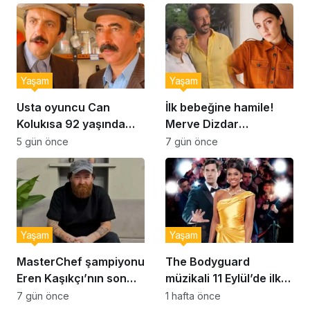
kurabiye tarifi…
Yaşam
Yaşam
Usta oyuncu Can
İlk bebeğine hamile!
Kolukısa 92 yaşında
Merve Dizdar
hayatını kaybetti
sessizliğini bozdu: ‘İsim
5 gün önce
7 gün önce
bulmak çok zor’
Yaşam
Yaşam
MasterChef şampiyonu
The Bodyguard
Eren Kaşıkçı’nın son
müzikali 11 Eylül’de ilk
anlarındaki kahreden
kez Türkiye’de
7 gün önce
1 hafta önce