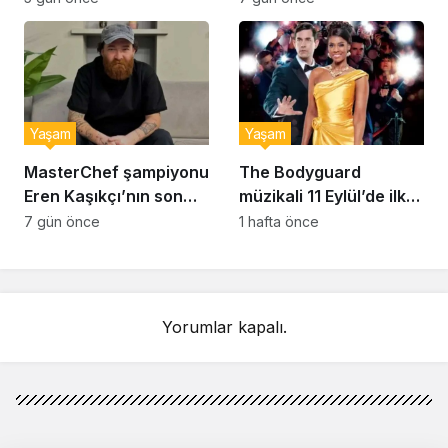
bulmak çok zor’
Yaşam
Yaşam
MasterChef şampiyonu
The Bodyguard
Eren Kaşıkçı’nın son
müzikali 11 Eylül’de ilk
anlarındaki kahreden
kez Türkiye’de
7 gün önce
1 hafta önce
detay ortaya çıktı
sahnelenecek
Yorumlar kapalı.