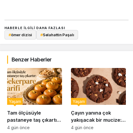
HABERLE ILGILI DAHA FAZLASI
#
ömer dizisi
#
Selahattin Paşalı
Benzer Haberler
Yaşam
Yaşam
Tam ölçüsüyle
Çayın yanına çok
pastaneye taş çıkartır:
yakışacak bir mucize:
Şekerpare tarifi
Brownie tadında ıslak
4 gün önce
4 gün önce