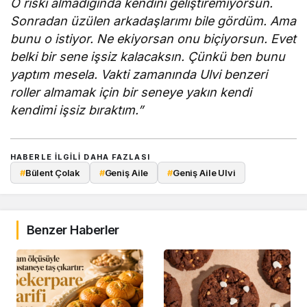
O riski almadığında kendini geliştiremiyorsun.
Sonradan üzülen arkadaşlarımı bile gördüm. Ama
bunu o istiyor. Ne ekiyorsan onu biçiyorsun. Evet
belki bir sene işsiz kalacaksın. Çünkü ben bunu
yaptım mesela. Vakti zamanında Ulvi benzeri
roller almamak için bir seneye yakın kendi
kendimi işsiz bıraktım.”
HABERLE ILGILI DAHA FAZLASI
#
Bülent Çolak
#
Geniş Aile
#
Geniş Aile Ulvi
Benzer Haberler