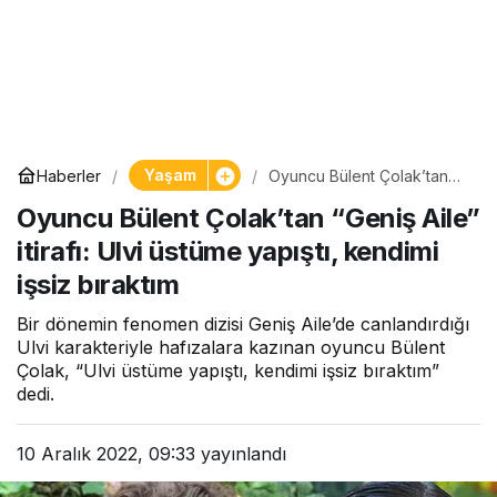
Yaşam
Haberler
Oyuncu Bülent Çolak’tan
“Geniş Aile” itirafı: Ulvi
Oyuncu Bülent Çolak’tan “Geniş Aile”
üstüme yapıştı, kendimi
işsiz bıraktım
itirafı: Ulvi üstüme yapıştı, kendimi
işsiz bıraktım
Bir dönemin fenomen dizisi Geniş Aile’de canlandırdığı
Ulvi karakteriyle hafızalara kazınan oyuncu Bülent
Çolak, “Ulvi üstüme yapıştı, kendimi işsiz bıraktım”
dedi.
10 Aralık 2022, 09:33
yayınlandı