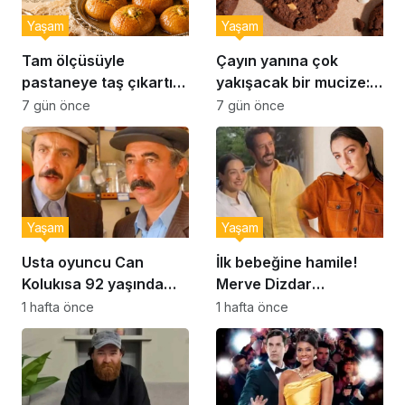
Yaşam
Yaşam
Tam ölçüsüyle
Çayın yanına çok
pastaneye taş çıkartır:
yakışacak bir mucize:
Şekerpare tarifi
Brownie tadında ıslak
7 gün önce
7 gün önce
kurabiye tarifi…
Yaşam
Yaşam
Usta oyuncu Can
İlk bebeğine hamile!
Kolukısa 92 yaşında
Merve Dizdar
hayatını kaybetti
sessizliğini bozdu: ‘İsim
1 hafta önce
1 hafta önce
bulmak çok zor’