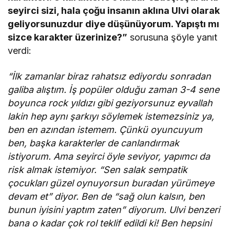
seyirci sizi, hala çoğu insanın aklına Ulvi olarak
geliyorsunuzdur diye düşünüyorum. Yapıştı mı
sizce karakter üzerinize?”
sorusuna şöyle yanıt
verdi:
“İlk zamanlar biraz rahatsız ediyordu sonradan
galiba alıştım. İş popüler olduğu zaman 3-4 sene
boyunca rock yıldızı gibi geziyorsunuz eyvallah
lakin hep aynı şarkıyı söylemek istemezsiniz ya,
ben en azından istemem. Çünkü oyuncuyum
ben, başka karakterler de canlandırmak
istiyorum. Ama seyirci öyle seviyor, yapımcı da
risk almak istemiyor. “Sen salak sempatik
çocukları güzel oynuyorsun buradan yürümeye
devam et” diyor. Ben de “sağ olun kalsın, ben
bunun iyisini yaptım zaten” diyorum. Ulvi benzeri
bana o kadar çok rol teklif edildi ki! Ben hepsini