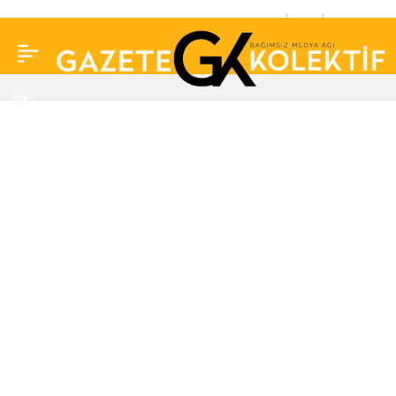
Margot Robbie’den çok
0
Paylaş
konuşulacak Brad Pitt
itirafı: Onu öpmek için
elime geçen fırsatı
kullandım