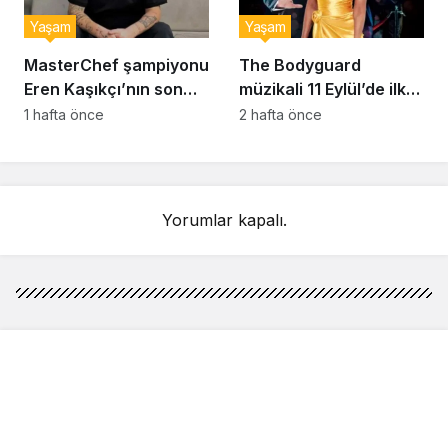
Yaşam
Yaşam
MasterChef şampiyonu
The Bodyguard
Eren Kaşıkçı’nın son
müzikali 11 Eylül’de ilk
anlarındaki kahreden
kez Türkiye’de
1 hafta önce
2 hafta önce
detay ortaya çıktı
sahnelenecek
Yorumlar kapalı.