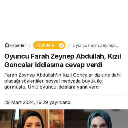
Gündem
Haberler
Oyuncu Farah Zeynep
Abdullah, Kızıl Goncalar
Oyuncu Farah Zeynep Abdullah, Kızıl
iddiasına cevap verdi
Goncalar iddiasına cevap verdi
Farah Zeynep Abdullah'ın Kızıl Goncalar dizisine dahil
olacağı söylentileri sosyal medyada büyük ilgi
görmüştü. Ünlü oyuncu iddialara yanıt verdi.
29 Mart 2024, 19:29
yayınlandı