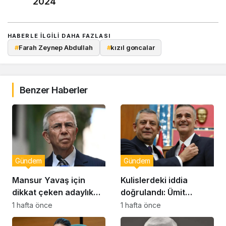
2024
HABERLE ILGILI DAHA FAZLASI
#
Farah Zeynep Abdullah
#
kızıl goncalar
Benzer Haberler
Gündem
Gündem
Mansur Yavaş için
Kulislerdeki iddia
dikkat çeken adaylık
doğrulandı: Ümit
çıkışı
Dikbayır AKP’ye mi
1 hafta önce
1 hafta önce
geçiyor!