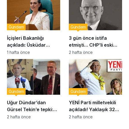
Gündem
Gündem
İçişleri Bakanlığı
3 gün önce istifa
açıkladı: Üsküdar
etmişti… CHP’li eski
Belediye Başkanı
vekil Orhan Ziya Diren
1 hafta önce
2 hafta önce
Sinem Dedetaş
hayatını kaybetti!
görevden uzaklaştırıldı
Gündem
Gündem
Uğur Dündar’dan
YENİ Parti milletvekili
Gürsel Tekin’e tepki:
açıkladı! Yaklaşık 32
Hakkında suç
bin yurttaş bağış yaptı:
2 hafta önce
2 hafta önce
duyurusunda
Ne kadar toplandı?