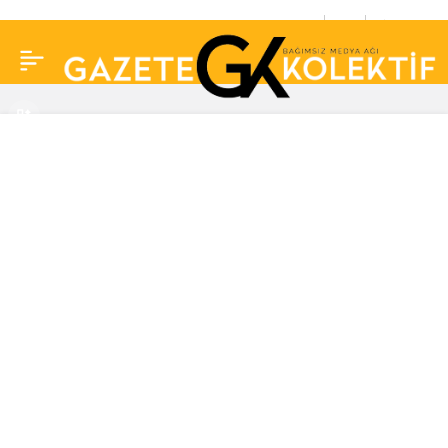
Tamer Karadağlı ‘Burası
0
Paylaş
Antalya, rezalet’ diyerek
isyan etti! Muhittin
Böcek’ten açıklama
gecikmedi