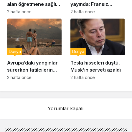
alan öğretmene sağlık
yayında: Fransız
raporu soruşturması
muhabir şaşkın
2 hafta önce
2 hafta önce
Dünya
Dünya
Avrupa’daki yangınlar
Tesla hisseleri düştü,
sürerken tatilcilerin
Musk’ın serveti azaldı
kayıtsızlığı tepki yarattı
2 hafta önce
2 hafta önce
Yorumlar kapalı.