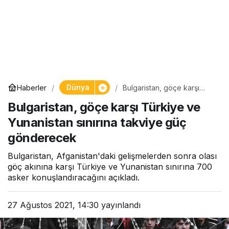
Dünya
Haberler
Bulgaristan, göçe karşı
Türkiye ve Yunanistan
Bulgaristan, göçe karşı Türkiye ve
sınırına takviye güç
gönderecek
Yunanistan sınırına takviye güç
gönderecek
Bulgaristan, Afganistan'daki gelişmelerden sonra olası
göç akınına karşı Türkiye ve Yunanistan sınırına 700
asker konuşlandıracağını açıkladı.
27 Ağustos 2021, 14:30
yayınlandı