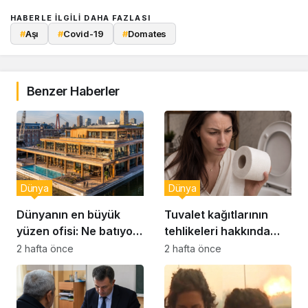
HABERLE ILGILI DAHA FAZLASI
#
Aşı
#
Covid-19
#
Domates
Benzer Haberler
Dünya
Dünya
Dünyanın en büyük
Tuvalet kağıtlarının
yüzen ofisi: Ne batıyor
tehlikeleri hakkında
ne yerinde kalıyor
yeni uyarılar
2 hafta önce
2 hafta önce