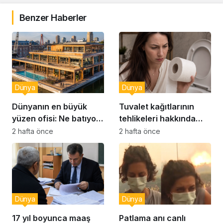
Benzer Haberler
Dünya
Dünya
Dünyanın en büyük
Tuvalet kağıtlarının
yüzen ofisi: Ne batıyor
tehlikeleri hakkında
ne yerinde kalıyor
yeni uyarılar
2 hafta önce
2 hafta önce
Dünya
Dünya
17 yıl boyunca maaş
Patlama anı canlı