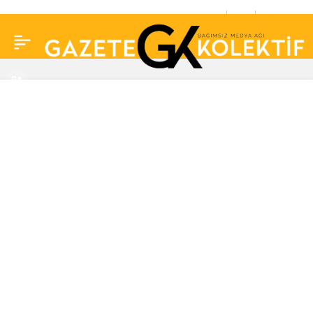
Bulgaristan, göçe karşı
0
Paylaş
Türkiye ve Yunanistan
sınırına takviye güç
gönderecek