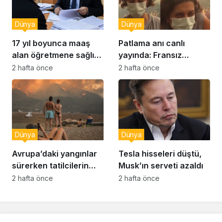
Dünya
Dünya
17 yıl boyunca maaş
Patlama anı canlı
alan öğretmene sağlık
yayında: Fransız
raporu soruşturması
muhabir şaşkın
2 hafta önce
2 hafta önce
Dünya
Dünya
Avrupa’daki yangınlar
Tesla hisseleri düştü,
sürerken tatilcilerin
Musk’ın serveti azaldı
kayıtsızlığı tepki yarattı
2 hafta önce
2 hafta önce