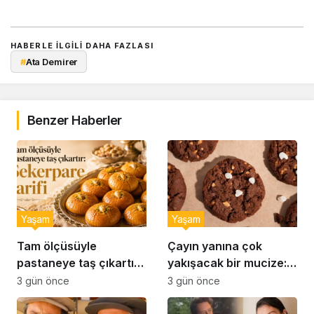
HABERLE ILGILI DAHA FAZLASI
#
Ata Demirer
Benzer Haberler
Yaşam
Yaşam
Tam ölçüsüyle
Çayın yanına çok
pastaneye taş çıkartır:
yakışacak bir mucize:
Şekerpare tarifi
Brownie tadında ıslak
3 gün önce
3 gün önce
kurabiye tarifi…