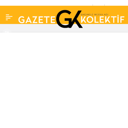
Dilan Polat’ın lüks aracı
0
Paylaş
Hüsnü Çoban’ın altında!
Arka Sokaklar’ın
fragmanı sosyal
medyayı salladı