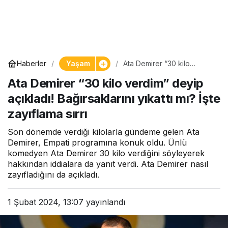
Yaşam
Haberler
Ata Demirer “30 kilo
verdim” deyip açıkladı!
Ata Demirer “30 kilo verdim” deyip
Bağırsaklarını yıkattı mı?
İşte zayıflama sırrı
açıkladı! Bağırsaklarını yıkattı mı? İşte
zayıflama sırrı
Son dönemde verdiği kilolarla gündeme gelen Ata
Demirer, Empati programına konuk oldu. Ünlü
komedyen Ata Demirer 30 kilo verdiğini söyleyerek
hakkından iddialara da yanıt verdi. Ata Demirer nasıl
zayıfladığını da açıkladı.
1 Şubat 2024, 13:07
yayınlandı