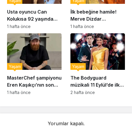
Yaşam
Yaşam
Usta oyuncu Can
İlk bebeğine hamile!
Kolukısa 92 yaşında
Merve Dizdar
hayatını kaybetti
sessizliğini bozdu: ‘İsim
1 hafta önce
1 hafta önce
bulmak çok zor’
Yaşam
Yaşam
MasterChef şampiyonu
The Bodyguard
Eren Kaşıkçı’nın son
müzikali 11 Eylül’de ilk
anlarındaki kahreden
kez Türkiye’de
1 hafta önce
2 hafta önce
detay ortaya çıktı
sahnelenecek
Yorumlar kapalı.