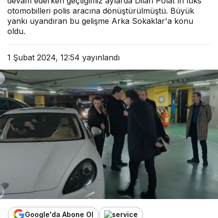
devam ederken geçtiğimiz aylarda Dilan Polat'ın lüks
otomobilleri polis aracına dönüştürülmüştü. Büyük
yankı uyandıran bu gelişme Arka Sokaklar'a konu
oldu.
1 Şubat 2024, 12:54
yayınlandı
Google'da Abone Ol