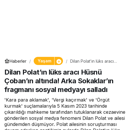
Yaşam
Haberler
Dilan Polat’ın lüks aracı
Hüsnü Çoban’ın altında!
Dilan Polat’ın lüks aracı Hüsnü
Arka Sokaklar’ın fragmanı
sosyal medyayı salladı
Çoban’ın altında! Arka Sokaklar’ın
fragmanı sosyal medyayı salladı
'Kara para aklamak', 'Vergi kaçırmak' ve 'Örgüt
kurmak' suçlamalarıyla 5 Kasım 2023 tarihinde
çıkarıldığı mahkeme tarafından tutuklanarak cezaevine
gönderilen sosyal medya fenomeni Dilan Polat ve ailesi
gündemden düşmüyor. Polat ailesinin soruşturması