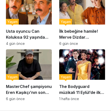
Yaşam
Yaşam
Usta oyuncu Can
İlk bebeğine hamile!
Kolukısa 92 yaşında
Merve Dizdar
hayatını kaybetti
sessizliğini bozdu: ‘İsim
4 gün önce
6 gün önce
bulmak çok zor’
Yaşam
Yaşam
MasterChef şampiyonu
The Bodyguard
Eren Kaşıkçı’nın son
müzikali 11 Eylül’de ilk
anlarındaki kahreden
kez Türkiye’de
6 gün önce
1 hafta önce
detay ortaya çıktı
sahnelenecek