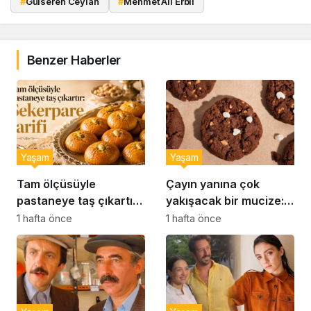
#
Gülseren Ceylan
#
Mehmet Ali Erbil
Benzer Haberler
Yaşam
Yaşam
Tam ölçüsüyle
Çayın yanına çok
pastaneye taş çıkartır:
yakışacak bir mucize:
Şekerpare tarifi
Brownie tadında ıslak
1 hafta önce
1 hafta önce
kurabiye tarifi…