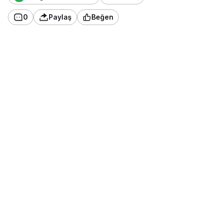
0
Paylaş
Beğen