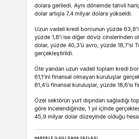
dolara geriledi. Aynı dönemde tahvil hari
dolar artışla 7,4 milyar dolara yükseldi.
Uzun vadeli kredi borcunun yüzde 63,8’i d
yüzde 1,8’i ise diğer döviz cinslerinden o
dolar, yüzde 40,3’ü avro, yüzde 18,7’si Tür
gerçekleştirildi.
Öte yandan uzun vadeli toplam kredi bor
61,1’ini finansal olmayan kuruluşlar gerç
81,4’ü finansal kuruluşlar, yüzde 18,6’sı 
Özel sektörün yurt dışından sağladığı top
göre incelendiğinde, 1 yıl içinde gerçekl
45,9 milyar dolar düzeyinde olduğu hesa
HABERLE ILGILI DAHA FAZLASI