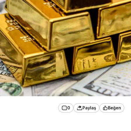
0
Paylaş
Beğen