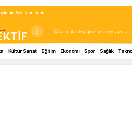
ıkartır: Şekerpare tarifi
ka
Kültür Sanat
Eğitim
Ekonomi
Spor
Sağlık
Teknol