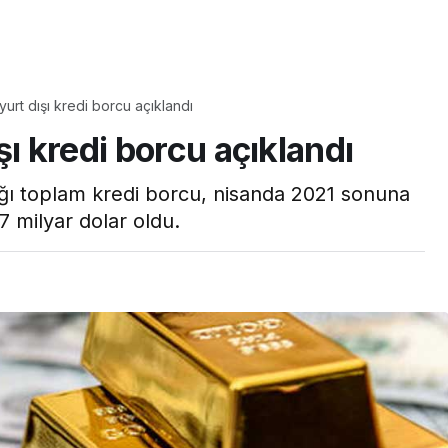
Yaşam
urt dışı kredi borcu açıklandı
Tam ölçüsüyle
şı kredi borcu açıklandı
pastaneye taş çıkartır:
Şekerpare tarifi
ığı toplam kredi borcu, nisanda 2021 sonuna
,7 milyar dolar oldu.