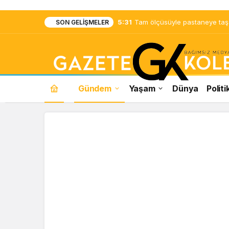
5:31
Tam ölçüsüyle pastaneye taş ç
SON GELIŞMELER
Gündem
Yaşam
Dünya
Politi