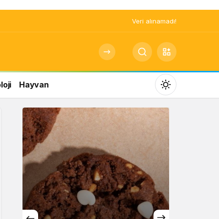
Veri alınamadı!
oji
Hayvan
Mod
değiştir
Gündüz Modu
Gündüz modunu seçin.
Gece Modu
Gece modunu seçin.