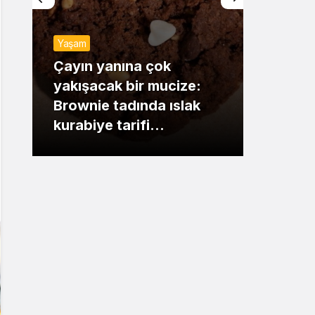
Sistem Modu
Yaşam
Sistem modunu seçin.
Günde
Çayın yanına çok
yakışacak bir mucize:
Mansu
Brownie tadında ıslak
dikka
kurabiye tarifi…
çıkışı