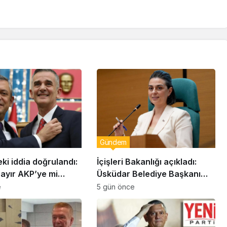
Gündem
eki iddia doğrulandı:
İçişleri Bakanlığı açıkladı:
bayır AKP’ye mi
Üsküdar Belediye Başkanı
Sinem Dedetaş görevden
e
5 gün önce
uzaklaştırıldı