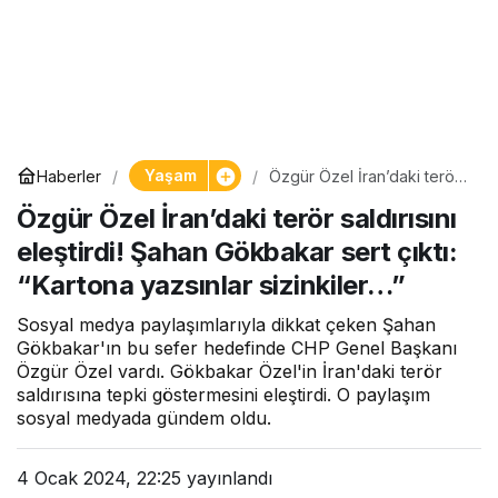
Yaşam
Haberler
Özgür Özel İran’daki terör
saldırısını eleştirdi! Şahan
Özgür Özel İran’daki terör saldırısını
Gökbakar sert çıktı:
“Kartona yazsınlar
eleştirdi! Şahan Gökbakar sert çıktı:
sizinkiler…”
“Kartona yazsınlar sizinkiler…”
Sosyal medya paylaşımlarıyla dikkat çeken Şahan
Gökbakar'ın bu sefer hedefinde CHP Genel Başkanı
Özgür Özel vardı. Gökbakar Özel'in İran'daki terör
saldırısına tepki göstermesini eleştirdi. O paylaşım
sosyal medyada gündem oldu.
4 Ocak 2024, 22:25
yayınlandı