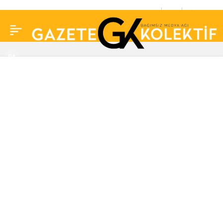
Aylık kazancını
0
Paylaş
açıklamıştı! Ece Ronay’ın
güzellik merkezine haciz
geldi