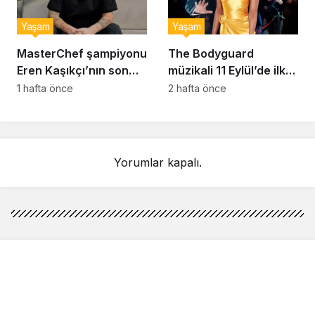
Yaşam
Yaşam
MasterChef şampiyonu
The Bodyguard
Eren Kaşıkçı’nın son
müzikali 11 Eylül’de ilk
anlarındaki kahreden
kez Türkiye’de
1 hafta önce
2 hafta önce
detay ortaya çıktı
sahnelenecek
Yorumlar kapalı.