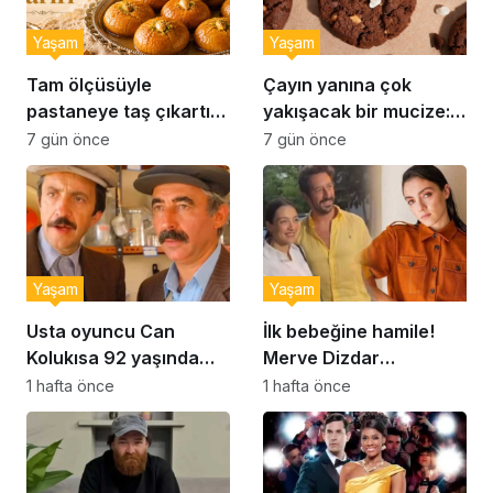
Yaşam
Yaşam
Tam ölçüsüyle
Çayın yanına çok
pastaneye taş çıkartır:
yakışacak bir mucize:
Şekerpare tarifi
Brownie tadında ıslak
7 gün önce
7 gün önce
kurabiye tarifi…
Yaşam
Yaşam
Usta oyuncu Can
İlk bebeğine hamile!
Kolukısa 92 yaşında
Merve Dizdar
hayatını kaybetti
sessizliğini bozdu: ‘İsim
1 hafta önce
1 hafta önce
bulmak çok zor’