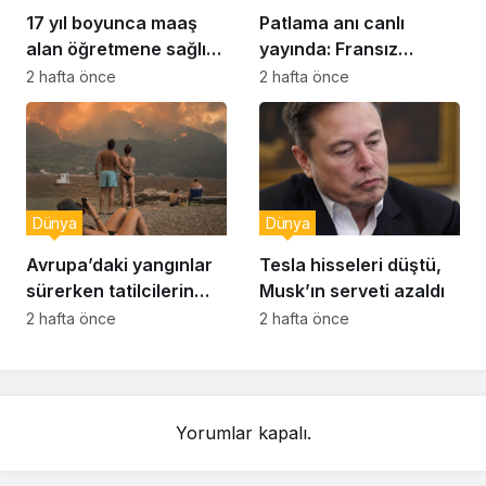
17 yıl boyunca maaş
Patlama anı canlı
alan öğretmene sağlık
yayında: Fransız
raporu soruşturması
muhabir şaşkın
2 hafta önce
2 hafta önce
Dünya
Dünya
Avrupa’daki yangınlar
Tesla hisseleri düştü,
sürerken tatilcilerin
Musk’ın serveti azaldı
kayıtsızlığı tepki yarattı
2 hafta önce
2 hafta önce
Yorumlar kapalı.