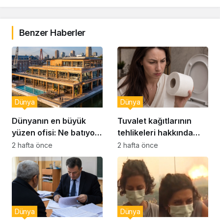
Benzer Haberler
Dünya
Dünya
Dünyanın en büyük
Tuvalet kağıtlarının
yüzen ofisi: Ne batıyor
tehlikeleri hakkında
ne yerinde kalıyor
yeni uyarılar
2 hafta önce
2 hafta önce
Dünya
Dünya