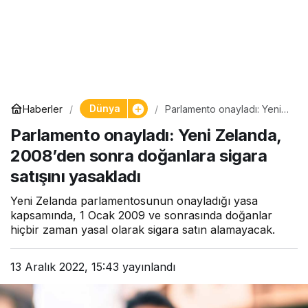
Dünya
Haberler
Parlamento onayladı: Yeni
Zelanda, 2008’den sonra
Parlamento onayladı: Yeni Zelanda,
doğanlara sigara satışını
yasakladı
2008’den sonra doğanlara sigara
satışını yasakladı
Yeni Zelanda parlamentosunun onayladığı yasa
kapsamında, 1 Ocak 2009 ve sonrasında doğanlar
hiçbir zaman yasal olarak sigara satın alamayacak.
13 Aralık 2022, 15:43
yayınlandı