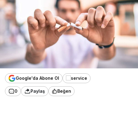
Google'da Abone Ol
0
Paylaş
Beğen