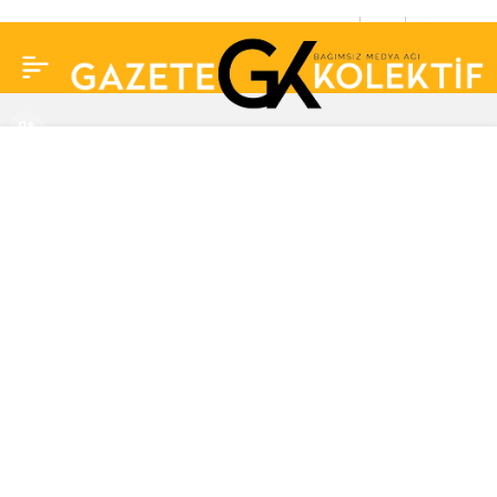
Hamile olduğunu
0
Paylaş
bilmeyen kadın, uçakta
doğum yaptı