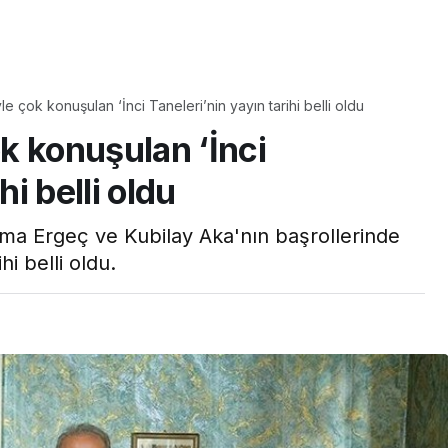
Yaşam
 çok konuşulan ‘İnci Taneleri’nin yayın tarihi belli oldu
Tam ölçüsüyle
k konuşulan ‘İnci
pastaneye taş çıkartır:
Şekerpare tarifi
hi belli oldu
ma Ergeç ve Kubilay Aka'nın başrollerinde
hi belli oldu.