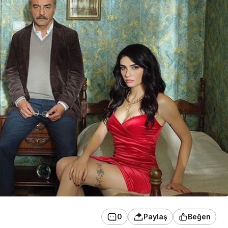
0
Paylaş
Beğen