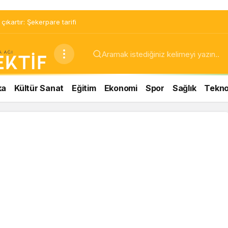
ıkartır: Şekerpare tarifi
ka
Kültür Sanat
Eğitim
Ekonomi
Spor
Sağlık
Teknol