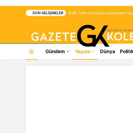
5:31
Tam ölçüsüyle pastaneye taş ç
SON GELIŞMELER
Gündem
Yaşam
Dünya
Politi