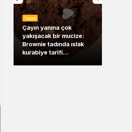
Sistem Modu
Yaşam
Sistem modunu seçin.
Günde
Çayın yanına çok
yakışacak bir mucize:
Mansu
Brownie tadında ıslak
dikka
kurabiye tarifi…
çıkışı