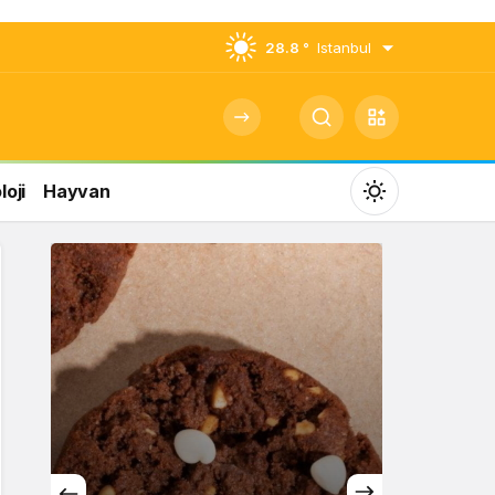
28.8 °
Istanbul
oji
Hayvan
Mod
değiştir
Gündüz Modu
Gündüz modunu seçin.
Gece Modu
Gece modunu seçin.