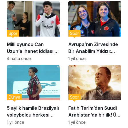
Spor
Spor
Milli oyuncu Can
Avrupa’nın Zirvesinde
Uzun’a ihanet iddiası:
Bir Anabilim Yıldızı:
‘Asla bir erkeğe bağımlı
Selin Hürmeriç
4 hafta önce
1 yıl önce
olmayın’
Dünya
Spor
5 aylık hamile Brezilyalı
Fatih Terim’den Suudi
voleybolcu herkesi
Arabistan’da bir ilk! Üst
şaşırttı!
üste iki maçını…
1 yıl önce
1 yıl önce