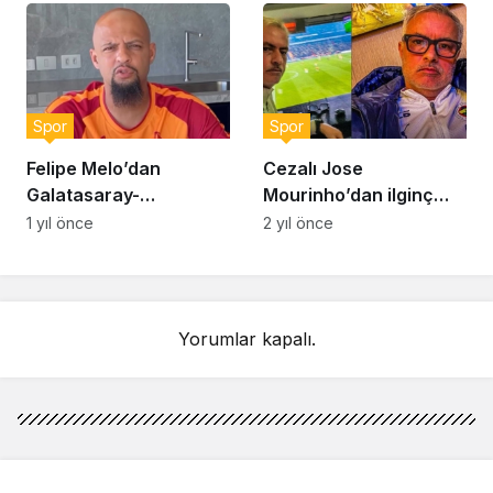
Spor
Spor
Felipe Melo’dan
Cezalı Jose
Galatasaray-
Mourinho’dan ilginç
Fenerbahçe maçı için
paylaşım! “Yüzümden
1 yıl önce
2 yıl önce
skor tahmini: “Derbi
de anlaşılacağı üzere
zor geçecek ama…”
çok eğlendim”
Yorumlar kapalı.