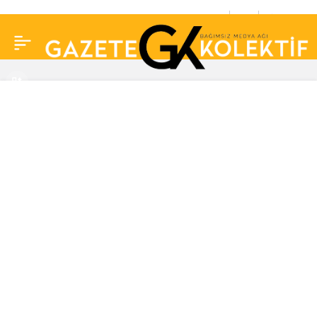
Sergen Yalçın:
0
Paylaş
Kazanmak için her şeyi
yapan bir oyuncu grubu
göreceksiniz