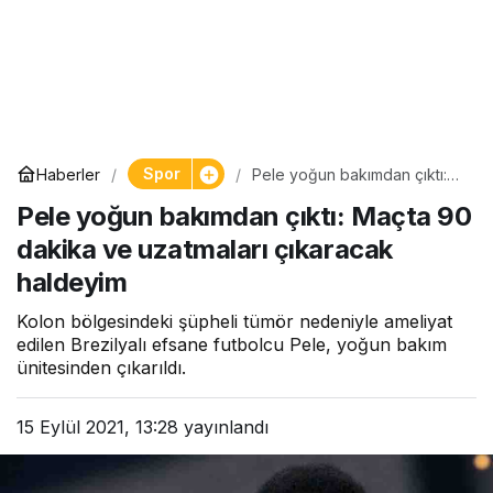
Spor
Haberler
Pele yoğun bakımdan çıktı:
Maçta 90 dakika ve
Pele yoğun bakımdan çıktı: Maçta 90
uzatmaları çıkaracak
haldeyim
dakika ve uzatmaları çıkaracak
haldeyim
Kolon bölgesindeki şüpheli tümör nedeniyle ameliyat
edilen Brezilyalı efsane futbolcu Pele, yoğun bakım
ünitesinden çıkarıldı.
15 Eylül 2021, 13:28
yayınlandı