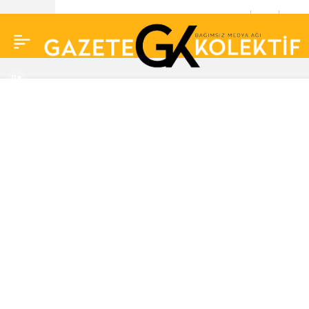
Pınar Altuğ ve Yağmur
0
Atacan çiftine nazar
değdi! Kötü haberi
duyurdu…