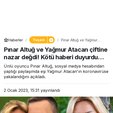
Yaşam
Haberler
Pınar Altuğ ve Yağmur
Atacan çiftine nazar değdi!
Pınar Altuğ ve Yağmur Atacan çiftine
Kötü haberi duyurdu…
nazar değdi! Kötü haberi duyurdu…
Ünlü oyuncu Pınar Altuğ, sosyal medya hesabından
yaptığı paylaşımda eşi Yağmur Atacan'ın koronavirüse
yakalandığını açıkladı.
2 Ocak 2023, 15:31
yayınlandı