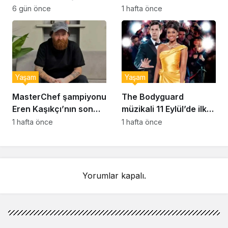
hayatını kaybetti
sessizliğini bozdu: ‘İsim
6 gün önce
1 hafta önce
bulmak çok zor’
Yaşam
Yaşam
MasterChef şampiyonu
The Bodyguard
Eren Kaşıkçı’nın son
müzikali 11 Eylül’de ilk
anlarındaki kahreden
kez Türkiye’de
1 hafta önce
1 hafta önce
detay ortaya çıktı
sahnelenecek
Yorumlar kapalı.