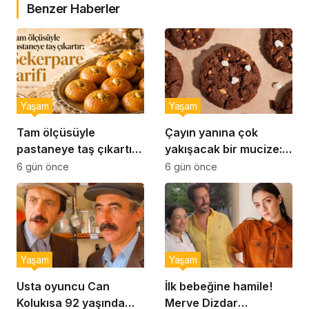
Benzer Haberler
Yaşam
Yaşam
Tam ölçüsüyle
Çayın yanına çok
pastaneye taş çıkartır:
yakışacak bir mucize:
Şekerpare tarifi
Brownie tadında ıslak
6 gün önce
6 gün önce
kurabiye tarifi…
Yaşam
Yaşam
Usta oyuncu Can
İlk bebeğine hamile!
Kolukısa 92 yaşında
Merve Dizdar