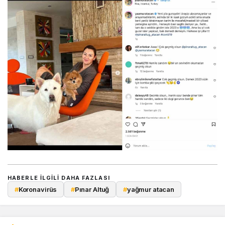
HABERLE ILGILI DAHA FAZLASI
#
Koronavirüs
#
Pınar Altuğ
#
yağmur atacan