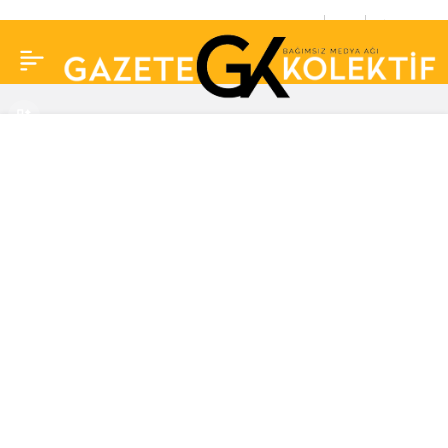
2 dolara aldığı
0
Paylaş
fotoğrafın değeri 5
milyon dolar çıktı!