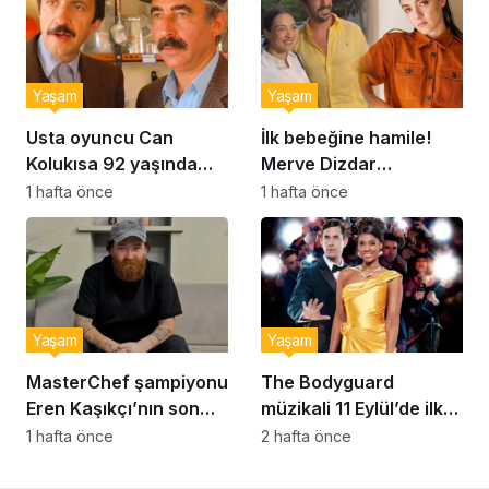
Yaşam
Yaşam
Usta oyuncu Can
İlk bebeğine hamile!
Kolukısa 92 yaşında
Merve Dizdar
hayatını kaybetti
sessizliğini bozdu: ‘İsim
1 hafta önce
1 hafta önce
bulmak çok zor’
Yaşam
Yaşam
MasterChef şampiyonu
The Bodyguard
Eren Kaşıkçı’nın son
müzikali 11 Eylül’de ilk
anlarındaki kahreden
kez Türkiye’de
1 hafta önce
2 hafta önce
detay ortaya çıktı
sahnelenecek