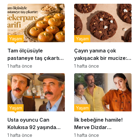
Yaşam
Yaşam
Tam ölçüsüyle
Çayın yanına çok
pastaneye taş çıkartır:
yakışacak bir mucize:
Şekerpare tarifi
Brownie tadında ıslak
1 hafta önce
1 hafta önce
kurabiye tarifi…
Yaşam
Yaşam
Usta oyuncu Can
İlk bebeğine hamile!
Kolukısa 92 yaşında
Merve Dizdar
hayatını kaybetti
sessizliğini bozdu: ‘İsim
1 hafta önce
1 hafta önce