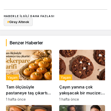
HABERLE ILGILI DAHA FAZLASI
#
Giray Altınok
Benzer Haberler
Yaşam
Yaşam
Tam ölçüsüyle
Çayın yanına çok
pastaneye taş çıkartır:
yakışacak bir mucize:
Şekerpare tarifi
Brownie tadında ıslak
1 hafta önce
1 hafta önce
kurabiye tarifi…