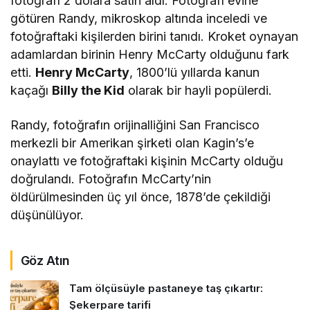
fotoğrafı 2 dolara satın aldı. Fotoğrafı evine
götüren Randy, mikroskop altında inceledi ve
fotoğraftaki kişilerden birini tanıdı. Kroket oynayan
adamlardan birinin Henry McCarty olduğunu fark
etti.
Henry McCarty
, 1800’lü yıllarda kanun
kaçağı
Billy the Kid
olarak bir hayli popülerdi.
Randy, fotoğrafın orijinalliğini San Francisco
merkezli bir Amerikan şirketi olan Kagin’s’e
onaylattı ve fotoğraftaki kişinin McCarty olduğu
doğrulandı. Fotoğrafın McCarty’nin
öldürülmesinden üç yıl önce, 1878’de çekildiği
düşünülüyor.
Göz Atın
Tam ölçüsüyle pastaneye taş çıkartır:
Şekerpare tarifi