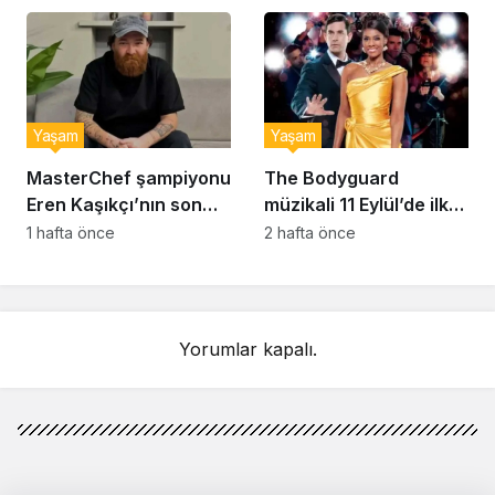
bulmak çok zor’
Yaşam
Yaşam
MasterChef şampiyonu
The Bodyguard
Eren Kaşıkçı’nın son
müzikali 11 Eylül’de ilk
anlarındaki kahreden
kez Türkiye’de
1 hafta önce
2 hafta önce
detay ortaya çıktı
sahnelenecek
Yorumlar kapalı.