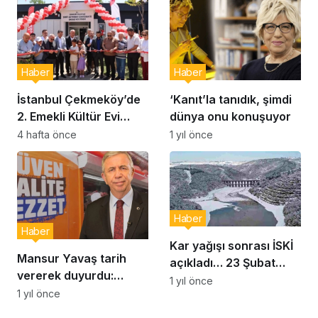
Haber
Haber
İstanbul Çekmeköy’de
‘Kanıt’la tanıdık, şimdi
2. Emekli Kültür Evi
dünya onu konuşuyor
Hizmet Vermeye
4 hafta önce
1 yıl önce
Başladı
Haber
Haber
Kar yağışı sonrası İSKİ
Mansur Yavaş tarih
açıkladı… 23 Şubat
vererek duyurdu:
İstanbul baraj doluluk
1 yıl önce
Uygun fiyatlı et satışı
1 yıl önce
oranı yüzde kaç?
başlıyor