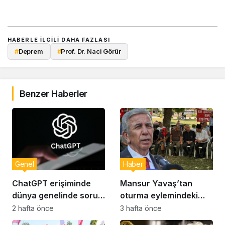
HABERLE ILGILI DAHA FAZLASI
#
Deprem
#
Prof. Dr. Naci Görür
Benzer Haberler
Genel
Haber
ChatGPT erişiminde
Mansur Yavaş’tan
dünya genelinde sorun:
oturma eylemindeki
Milyonlarca kullanıcı
şehit aileleri ve
2 hafta önce
3 hafta önce
etkilendi
gazilere ziyaret