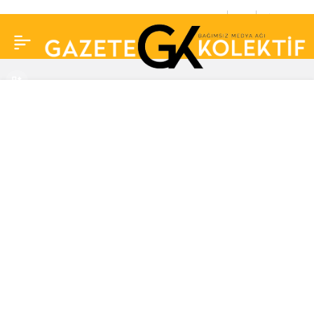
Nagehan Alçı, isim
0
Paylaş
vermeden hedef aldı!
‘Kriminel kafa, adi
hırsız…’