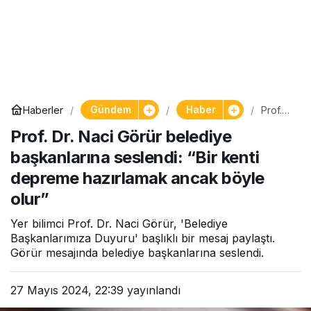
Gündem
Haber
Haberler
Prof.
Dr.
Prof. Dr. Naci Görür belediye
Naci
Görür
başkanlarına seslendi: “Bir kenti
beledi
ye
depreme hazırlamak ancak böyle
başka
nlarına
olur”
seslen
di: “Bir
Yer bilimci Prof. Dr. Naci Görür, 'Belediye
kenti
Başkanlarımıza Duyuru' başlıklı bir mesaj paylaştı.
depre
me
Görür mesajında belediye başkanlarına seslendi.
hazırla
mak
ancak
27 Mayıs 2024, 22:39
yayınlandı
böyle
olur”