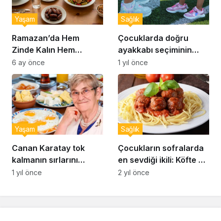
Yaşam
Sağlık
Ramazan’da Hem
Çocuklarda doğru
Zinde Kalın Hem
ayakkabı seçiminin
Susamayın: İftar ve
önemi… Uzmanlar
6 ay önce
1 yıl önce
Sahur İçin Altın Kurallar
uyardı: Doğru ayakkabı
seçimi nasıl yapılır?
Yaşam
Sağlık
Canan Karatay tok
Çocukların sofralarda
kalmanın sırlarını
en sevdiği ikili: Köfte ve
açıkladı: Sahurda
makarna
1 yıl önce
2 yıl önce
bunları yiyen 12 saat
acıkmıyor