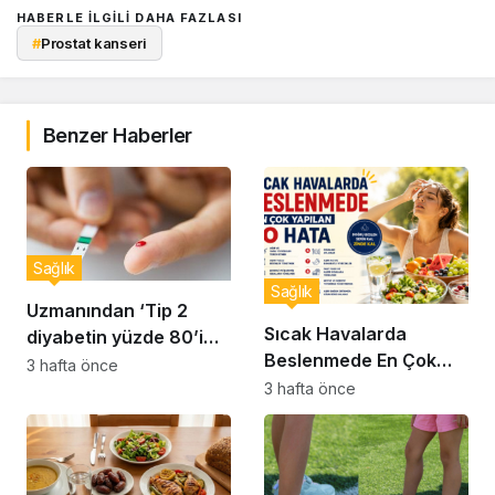
HABERLE ILGILI DAHA FAZLASI
#
Prostat kanseri
Benzer Haberler
Sağlık
Sağlık
Uzmanından ‘Tip 2
Sıcak Havalarda
diyabetin yüzde 80’i
Beslenmede En Çok
önlenebilir’ uyarısı
3 hafta önce
Yapılan 10 Hata
3 hafta önce