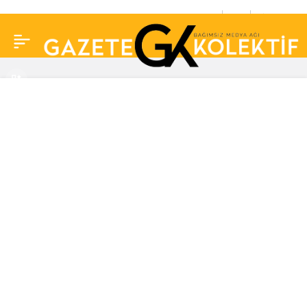
Egzaması olanlar
0
Paylaş
buraya: Alınacak
önlemler kullanılacak
ilaç miktarını azaltıyor!