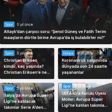
Spor
5 yıl önce
Altaylı’dan çarpıcı soru: ‘Şenol Güneş ve Fatih Terim
maaşların dörtte birine Avrupa’da iş bulabilirler mi?’
Spor
5 yıl önce
Dünya
5 yıl önce
Christian Eriksen
Koronavirüs salgınında
kimdir, kaç yaşında?
dünyada son 24 saatte
Christian Eriksen’e ne
yaşananlar
oldu? Eriksen’in eşi
kimdir?
Spor
5 yıl önce
Spor
5 yıl önce
UEFA İcra Kurulu Üyesi
İtalya’da Avrupa Süper
Möller: Avrupa Süper
Ligi’ne katılacak
Ligi’ne katılan takımlar
takımlar Serie A’den
UEFA turnuvalarından