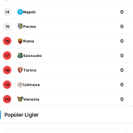
0
Napoli
14
0
Parma
15
0
Roma
16
0
Sassuolo
17
0
Torino
18
0
Udinese
19
0
Venezia
20
Popüler Ligler