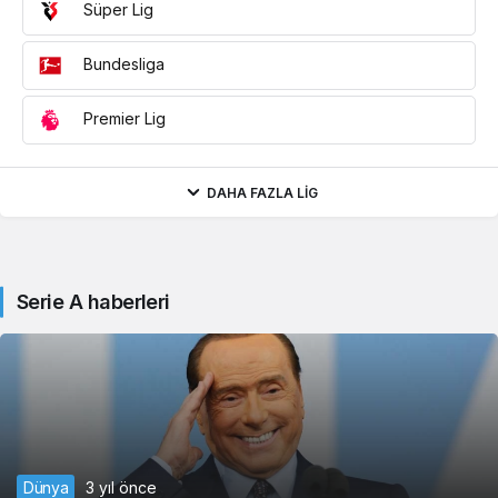
Süper Lig
Bundesliga
Premier Lig
DAHA FAZLA LIG
Serie A haberleri
Dünya
3 yıl önce