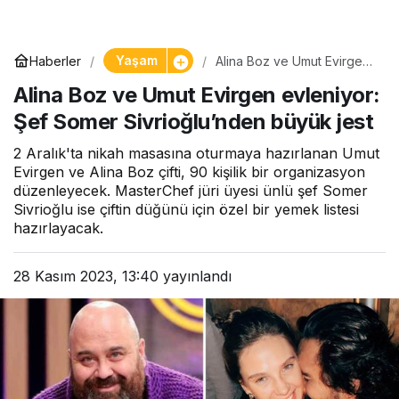
Yaşam
Haberler
Alina Boz ve Umut Evirgen
evleniyor: Şef Somer
Alina Boz ve Umut Evirgen evleniyor:
Sivrioğlu’nden büyük jest
Şef Somer Sivrioğlu’nden büyük jest
2 Aralık'ta nikah masasına oturmaya hazırlanan Umut
Evirgen ve Alina Boz çifti, 90 kişilik bir organizasyon
düzenleyecek. MasterChef jüri üyesi ünlü şef Somer
Sivrioğlu ise çiftin düğünü için özel bir yemek listesi
hazırlayacak.
28 Kasım 2023, 13:40
yayınlandı