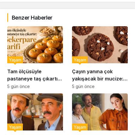
Benzer Haberler
Yaşam
Yaşam
Tam ölçüsüyle
Çayın yanına çok
pastaneye taş çıkartır:
yakışacak bir mucize:
Şekerpare tarifi
Brownie tadında ıslak
5 gün önce
5 gün önce
kurabiye tarifi…
Yaşam
Yaşam