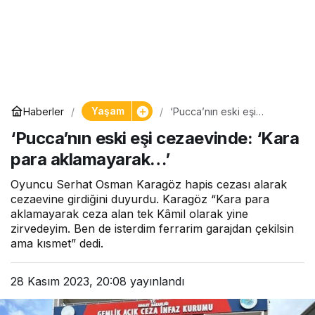
Yaşam
Haberler
‘Pucca’nın eski eşi
cezaevinde: ‘Kara para
‘Pucca’nın eski eşi cezaevinde: ‘Kara
aklamayarak…’
para aklamayarak…’
Oyuncu Serhat Osman Karagöz hapis cezası alarak
cezaevine girdiğini duyurdu. Karagöz “Kara para
aklamayarak ceza alan tek Kâmil olarak yine
zirvedeyim. Ben de isterdim ferrarim garajdan çekilsin
ama kısmet” dedi.
28 Kasım 2023, 20:08
yayınlandı