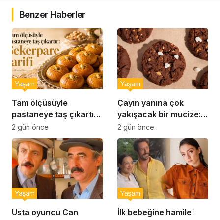
Benzer Haberler
Yaşam
Yaşam
Tam ölçüsüyle
Çayın yanına çok
pastaneye taş çıkartır:
yakışacak bir mucize:
Şekerpare tarifi
Brownie tadında ıslak
2 gün önce
2 gün önce
kurabiye tarifi…
Yaşam
Yaşam
Usta oyuncu Can
İlk bebeğine hamile!