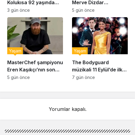
Kolukısa 92 yaşında
Merve Dizdar
hayatını kaybetti
sessizliğini bozdu: ‘İsim
3 gün önce
5 gün önce
bulmak çok zor’
Yaşam
Yaşam
MasterChef şampiyonu
The Bodyguard
Eren Kaşıkçı’nın son
müzikali 11 Eylül’de ilk
anlarındaki kahreden
kez Türkiye’de
5 gün önce
7 gün önce
detay ortaya çıktı
sahnelenecek
Yorumlar kapalı.