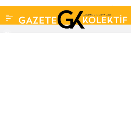
Alina Boz ve Umut
0
Paylaş
Evirgen evleniyor: Şef
Somer Sivrioğlu’nden
büyük jest