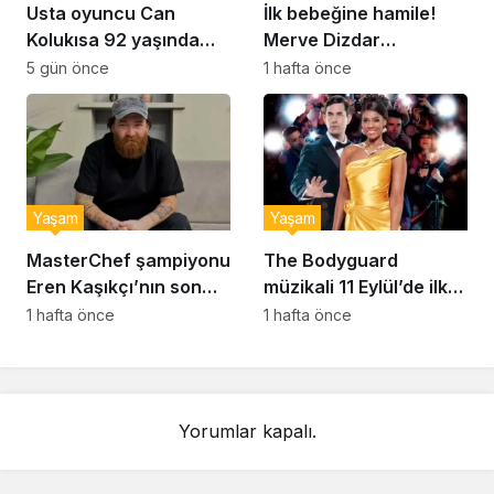
Usta oyuncu Can
İlk bebeğine hamile!
Kolukısa 92 yaşında
Merve Dizdar
hayatını kaybetti
sessizliğini bozdu: ‘İsim
5 gün önce
1 hafta önce
bulmak çok zor’
Yaşam
Yaşam
MasterChef şampiyonu
The Bodyguard
Eren Kaşıkçı’nın son
müzikali 11 Eylül’de ilk
anlarındaki kahreden
kez Türkiye’de
1 hafta önce
1 hafta önce
detay ortaya çıktı
sahnelenecek
Yorumlar kapalı.