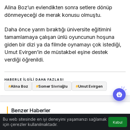
Alina Boz’un evlendikten sonra setlere dönüp
dönmeyeceği de merak konusu olmuştu.
Daha önce yarım bıraktığı üniversite eğitimini
tamamlamaya çalışan ünlü oyuncunun hoşuna
giden bir dizi ya da filmde oynamayı çok istediği,
Umut Evirgen’in de müstakbel eşine destek
verdiği öğrenildi.
HABERLE ILGILI DAHA FAZLASI
#
Alina Boz
#
Somer Sivrioğlu
#
Umut Evirgen
Benzer Haberler
Bu web sitesinde en iyi deneyimi yaşamanızı sağlamak
Kabul
için çerezler kullanılmaktadır.