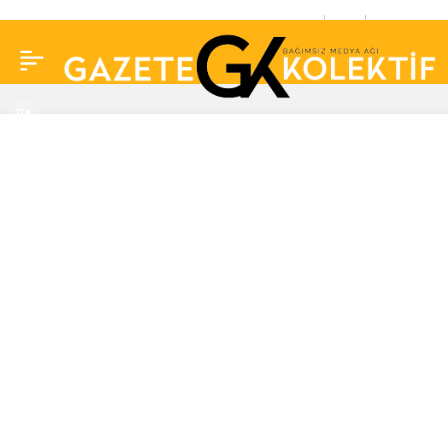
Danimarka mahkumları
0
Paylaş
Kosova’da kiraladığı
hücrelere göndermeye
hazırlanıyor