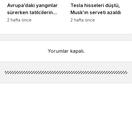
Avrupa’daki yangınlar
Tesla hisseleri düştü,
sürerken tatilcilerin
Musk’ın serveti azaldı
kayıtsızlığı tepki yarattı
2 hafta önce
2 hafta önce
Yorumlar kapalı.