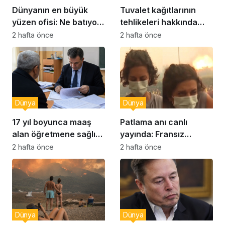
Dünyanın en büyük
Tuvalet kağıtlarının
yüzen ofisi: Ne batıyor
tehlikeleri hakkında
ne yerinde kalıyor
yeni uyarılar
2 hafta önce
2 hafta önce
Dünya
Dünya
17 yıl boyunca maaş
Patlama anı canlı
alan öğretmene sağlık
yayında: Fransız
raporu soruşturması
muhabir şaşkın
2 hafta önce
2 hafta önce
Dünya
Dünya