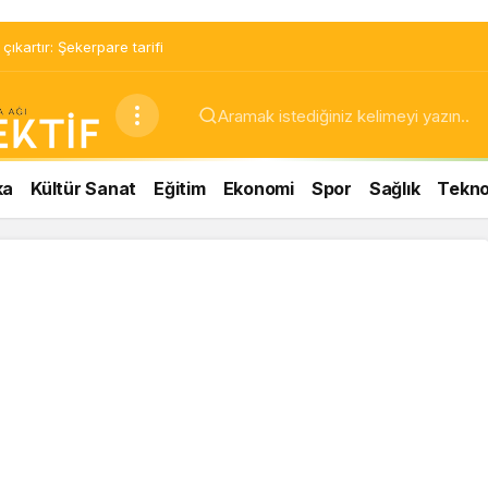
ıkartır: Şekerpare tarifi
ka
Kültür Sanat
Eğitim
Ekonomi
Spor
Sağlık
Teknol