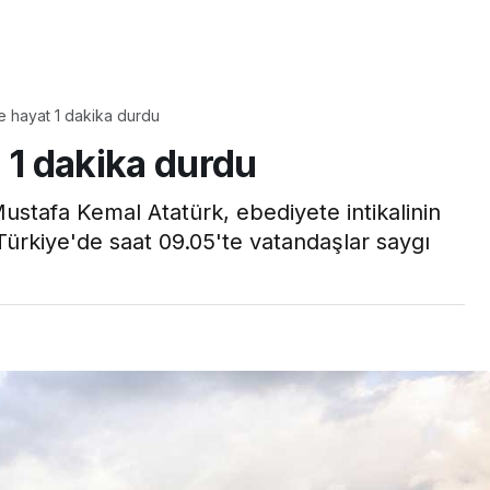
Yaşam
e hayat 1 dakika durdu
Tam ölçüsüyle
 1 dakika durdu
pastaneye taş çıkartır:
Şekerpare tarifi
stafa Kemal Atatürk, ebediyete intikalinin
Türkiye'de saat 09.05'te vatandaşlar saygı