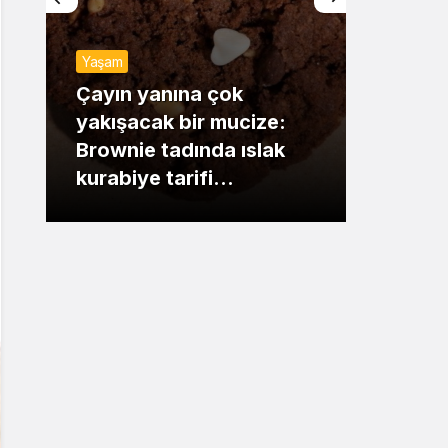
Sistem Modu
Yaşam
Sistem modunu seçin.
Gündem
Çayın yanına çok
yakışacak bir mucize:
Mansur Y
Brownie tadında ıslak
dikkat ç
kurabiye tarifi…
çıkışı