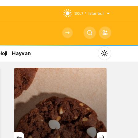
30.7 °
Istanbul
oji
Hayvan
Mod
değiştir
Gündüz Modu
Gündüz modunu seçin.
Gece Modu
Gece modunu seçin.