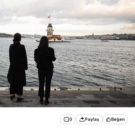
0
Paylaş
Beğen