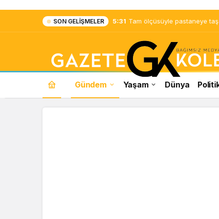
5:31
Tam ölçüsüyle pastaneye taş ç
SON GELIŞMELER
Gündem
Yaşam
Dünya
Politi