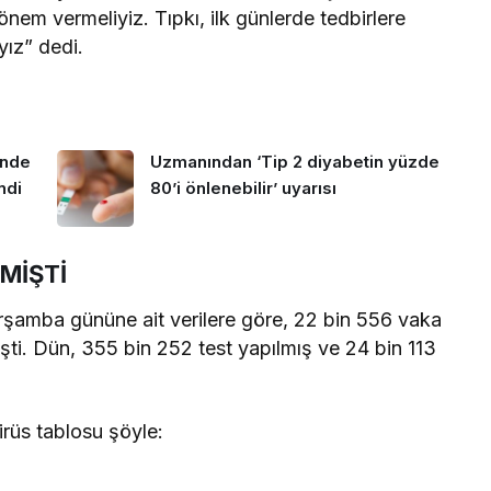
önem vermeliyiz. Tıpkı, ilk günlerde tedbirlere
yız” dedi.
inde
Uzmanından ‘Tip 2 diyabetin yüzde
ndi
80’i önlenebilir’ uyarısı
TMİŞTİ
Çarşamba gününe ait verilere göre, 22 bin 556 vaka
işti. Dün, 355 bin 252 test yapılmış ve 24 bin 113
irüs tablosu şöyle: