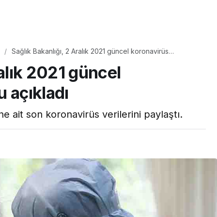
Yaşam
Sağlık Bakanlığı, 2 Aralık 2021 güncel koronavirüs
Tam ölçüsüyle
tablosunu açıkladı
ralık 2021 güncel
pastaneye taş çıkartır:
Şekerpare tarifi
 açıkladı
ne ait son koronavirüs verilerini paylaştı.