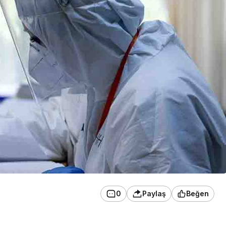
0
Paylaş
Beğen