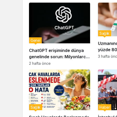
Sağlık
Genel
Uzmanınd
yüzde 80’
ChatGPT erişiminde dünya
genelinde sorun: Milyonlarca
3 hafta ön
kullanıcı etkilendi
2 hafta önce
Sağlık
Haber