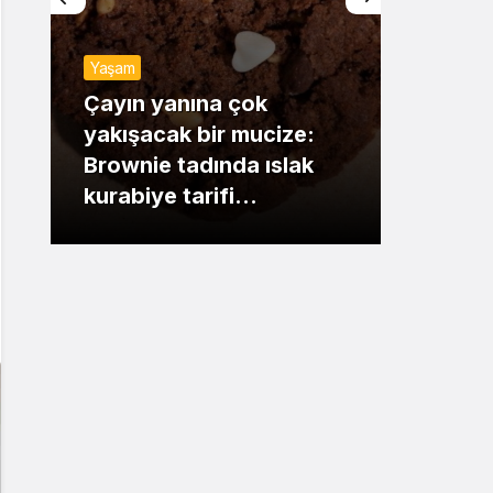
Sistem Modu
Yaşam
Sistem modunu seçin.
Günde
Çayın yanına çok
yakışacak bir mucize:
Mansu
Brownie tadında ıslak
dikka
kurabiye tarifi…
çıkışı