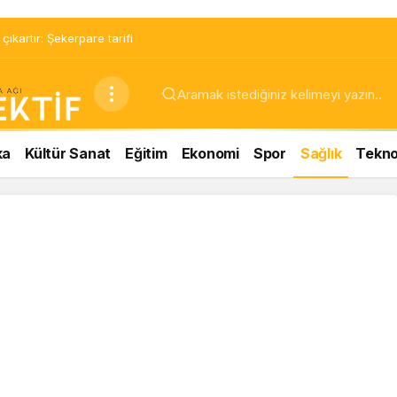
ıkartır: Şekerpare tarifi
ka
Kültür Sanat
Eğitim
Ekonomi
Spor
Sağlık
Teknol