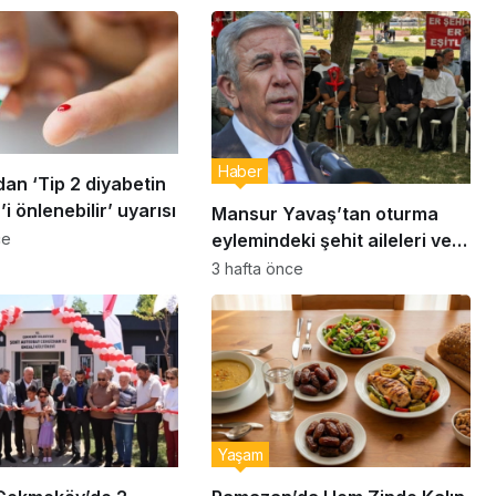
Haber
an ‘Tip 2 diyabetin
i önlenebilir’ uyarısı
Mansur Yavaş’tan oturma
eylemindeki şehit aileleri ve
ce
gazilere ziyaret
3 hafta önce
Yaşam