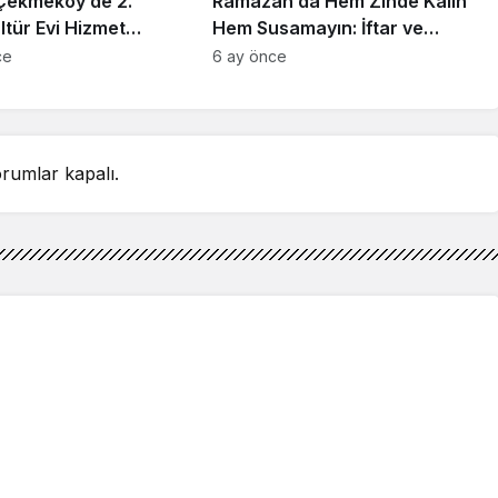
 Çekmeköy’de 2.
Ramazan’da Hem Zinde Kalın
ltür Evi Hizmet
Hem Susamayın: İftar ve
Başladı
Sahur İçin Altın Kurallar
ce
6 ay önce
rumlar kapalı.