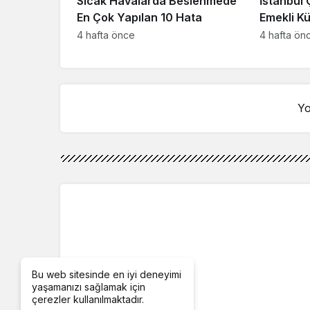
Sıcak Havalarda Beslenmede
İstanbul
En Çok Yapılan 10 Hata
Emekli Kü
Vermeye 
4 hafta önce
4 hafta ön
Yo
Bu web sitesinde en iyi deneyimi
yaşamanızı sağlamak için
çerezler kullanılmaktadır.