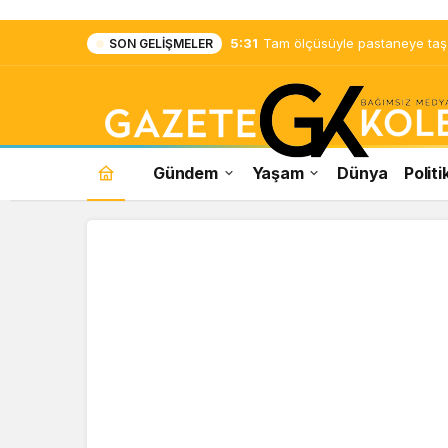
5:31
Tam ölçüsüyle pastaneye taş ç
SON GELIŞMELER
Gündem
Yaşam
Dünya
Politi