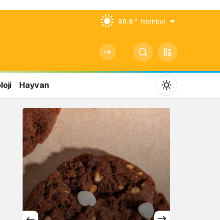
30.8 °
Istanbul
oji
Hayvan
Mod
değiştir
Gündüz Modu
Gündüz modunu seçin.
Gece Modu
Gece modunu seçin.