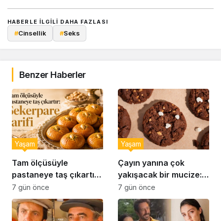
HABERLE ILGILI DAHA FAZLASI
#
Cinsellik
#
Seks
Benzer Haberler
Yaşam
Yaşam
Tam ölçüsüyle
Çayın yanına çok
pastaneye taş çıkartır:
yakışacak bir mucize:
Şekerpare tarifi
Brownie tadında ıslak
7 gün önce
7 gün önce
kurabiye tarifi…