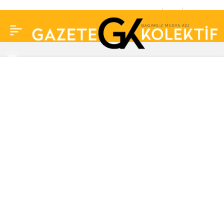
Tiyatroya ömrünü
0
Paylaş
adamış bir güldürü
ustası: Nejat Uygur