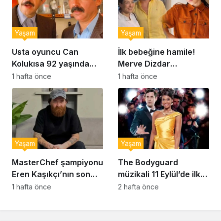
Yaşam
Yaşam
Usta oyuncu Can
İlk bebeğine hamile!
Kolukısa 92 yaşında
Merve Dizdar
hayatını kaybetti
sessizliğini bozdu: ‘İsim
1 hafta önce
1 hafta önce
bulmak çok zor’
Yaşam
Yaşam
MasterChef şampiyonu
The Bodyguard
Eren Kaşıkçı’nın son
müzikali 11 Eylül’de ilk
anlarındaki kahreden
kez Türkiye’de
1 hafta önce
2 hafta önce
detay ortaya çıktı
sahnelenecek