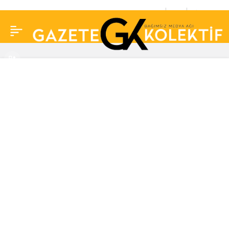
Ekranlara ara vermişti:
0
Paylaş
Usta oyuncu İlker Ayrık
bakın nereye yerleşti:
İşte yeni mesleği!