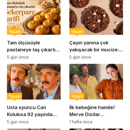
Yaşam
Yaşam
Tam ölçüsüyle
Çayın yanına çok
pastaneye taş çıkartır:
yakışacak bir mucize:
Şekerpare tarifi
Brownie tadında ıslak
5 gün önce
5 gün önce
kurabiye tarifi…
Yaşam
Yaşam
Usta oyuncu Can
İlk bebeğine hamile!
Kolukısa 92 yaşında
Merve Dizdar
hayatını kaybetti
sessizliğini bozdu: ‘İsim
5 gün önce
1 hafta önce
bulmak çok zor’