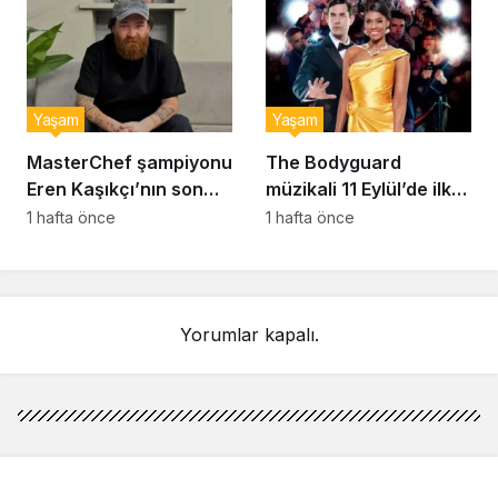
Yaşam
Yaşam
MasterChef şampiyonu
The Bodyguard
Eren Kaşıkçı’nın son
müzikali 11 Eylül’de ilk
anlarındaki kahreden
kez Türkiye’de
1 hafta önce
1 hafta önce
detay ortaya çıktı
sahnelenecek
Yorumlar kapalı.