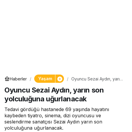
Yaşam
Haberler
Oyuncu Sezai Aydın, yarın
son yolculuğuna
Oyuncu Sezai Aydın, yarın son
uğurlanacak
yolculuğuna uğurlanacak
Tedavi gördüğü hastanede 69 yaşında hayatını
kaybeden tiyatro, sinema, dizi oyuncusu ve
seslendirme sanatçısı Sezai Aydın yarın son
yolculuğuna uğurlanacak.