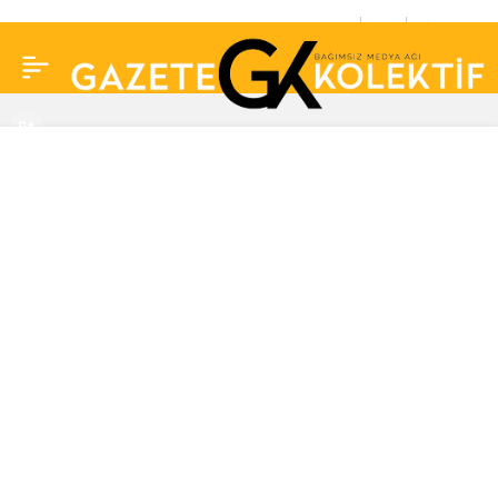
Oyuncu Sezai Aydın,
0
Paylaş
yarın son yolculuğuna
uğurlanacak