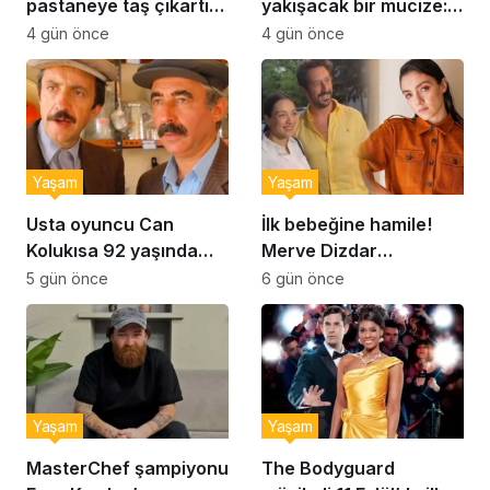
pastaneye taş çıkartır:
yakışacak bir mucize:
Şekerpare tarifi
Brownie tadında ıslak
4 gün önce
4 gün önce
kurabiye tarifi…
Yaşam
Yaşam
Usta oyuncu Can
İlk bebeğine hamile!
Kolukısa 92 yaşında
Merve Dizdar
hayatını kaybetti
sessizliğini bozdu: ‘İsim
5 gün önce
6 gün önce
bulmak çok zor’
Yaşam
Yaşam
MasterChef şampiyonu
The Bodyguard