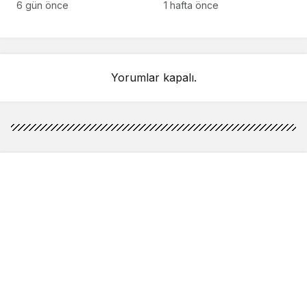
anlarındaki kahreden
kez Türkiye’de
6 gün önce
1 hafta önce
detay ortaya çıktı
sahnelenecek
Yorumlar kapalı.