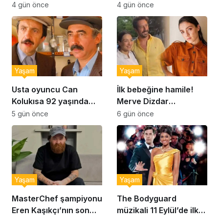
Şekerpare tarifi
Brownie tadında ıslak
4 gün önce
4 gün önce
kurabiye tarifi…
Yaşam
Yaşam
Usta oyuncu Can
İlk bebeğine hamile!
Kolukısa 92 yaşında
Merve Dizdar
hayatını kaybetti
sessizliğini bozdu: ‘İsim
5 gün önce
6 gün önce
bulmak çok zor’
Yaşam
Yaşam
MasterChef şampiyonu
The Bodyguard
Eren Kaşıkçı’nın son
müzikali 11 Eylül’de ilk