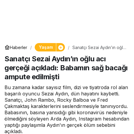
Yaşam
Haberler
Sanatçı Sezai Aydın’ın oğlu
acı gerçeği açıkladı:
Sanatçı Sezai Aydın’ın oğlu acı
Babamın sağ bacağı
ampute edilmişti
gerçeği açıkladı: Babamın sağ bacağı
ampute edilmişti
Bu zamana kadar sayısız film, dizi ve tiyatroda rol alan
başarılı oyuncu Sezai Aydın, dün hayatını kaybetti.
Sanatçı, John Rambo, Rocky Balboa ve Fred
Çakmaktaş karakterlerini seslendirmesiyle tanınıyordu.
Babasının, basına yansıdığı gibi koronavirüs nedeniyle
ölmediğini söyleyen Arda Aydın, Instagram hesabından
yaptığı paylaşımla Aydın'ın gerçek ölüm sebebini
açıkladı.