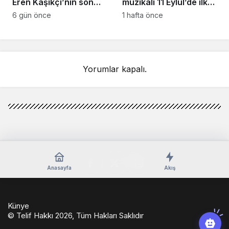
Eren Kaşıkçı’nın son
müzikali 11 Eylül’de ilk
anlarındaki kahreden
kez Türkiye’de
6 gün önce
1 hafta önce
detay ortaya çıktı
sahnelenecek
Yorumlar kapalı.
Anasayfa
Akış
Künye
© Telif Hakkı 2026, Tüm Hakları Saklıdır
casino
eseranaokulu.com
tagsylvania.com
eşya