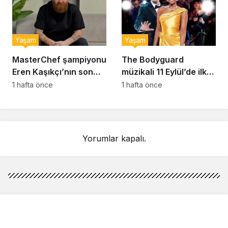
Yaşam
Yaşam
MasterChef şampiyonu
The Bodyguard
Eren Kaşıkçı’nın son
müzikali 11 Eylül’de ilk
anlarındaki kahreden
kez Türkiye’de
1 hafta önce
1 hafta önce
detay ortaya çıktı
sahnelenecek
Yorumlar kapalı.