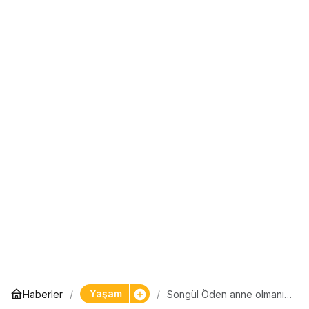
Yaşam
Haberler
Songül Öden anne olmanın
mutluluğunu yaşadı… Hoş