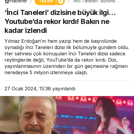
Yaşam
Haberler
‘İnci Taneleri’ dizisine
büyük ilgi… Youtube’da
‘İnci Taneleri’ dizisine büyük ilgi…
rekor kırdı! Bakın ne kadar
izlendi
Youtube’da rekor kırdı! Bakın ne
kadar izlendi
Yılmaz Erdoğan’ın hem yazıp hem de başrolünde
oynadığı İnci Taneleri dizisi ilk bölümüyle gündem oldu.
Her sahnesi çok konuşulan İnci Taneleri dizisi sadece
reytinglerde değil, YouTube’da da rekor kırdı. Dizi,
yayınlanmasının üzerinden bir gün geçmesine rağmen
neredeyse 5 milyon izlenmeye ulaştı.
27 Ocak 2024, 15:38
yayınlandı