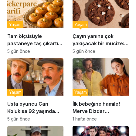
Yaşam
Yaşam
Tam ölçüsüyle
Çayın yanına çok
pastaneye taş çıkartır:
yakışacak bir mucize:
Şekerpare tarifi
Brownie tadında ıslak
5 gün önce
5 gün önce
kurabiye tarifi…
Yaşam
Yaşam
Usta oyuncu Can
İlk bebeğine hamile!
Kolukısa 92 yaşında
Merve Dizdar
hayatını kaybetti
sessizliğini bozdu: ‘İsim
5 gün önce
1 hafta önce
bulmak çok zor’