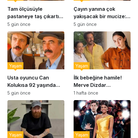
Tam ölçüsüyle
Çayın yanına çok
pastaneye taş çıkartır:
yakışacak bir mucize:
Şekerpare tarifi
Brownie tadında ıslak
5 gün önce
5 gün önce
kurabiye tarifi…
Yaşam
Yaşam
Usta oyuncu Can
İlk bebeğine hamile!
Kolukısa 92 yaşında
Merve Dizdar
hayatını kaybetti
sessizliğini bozdu: ‘İsim
5 gün önce
1 hafta önce
bulmak çok zor’
Yaşam
Yaşam