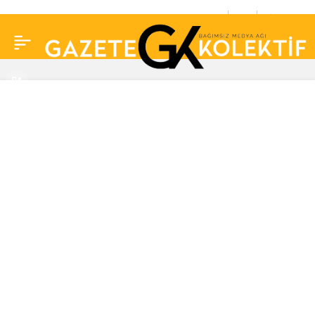
Mert Ramazan Demir ve
0
Paylaş
Afra Saraçoğlu aşkı
yeniden başladı! Sarmaş
dolaş görüntülendiler…