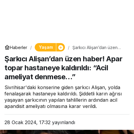
Yaşam
Haberler
Şarkıcı Alişan’dan üzen
haber! Apar topar
Şarkıcı Alişan’dan üzen haber! Apar
hastaneye kaldırıldı: “Acil
ameliyat denmese…”
topar hastaneye kaldırıldı: “Acil
ameliyat denmese…”
Sivrihisar'daki konserine giden şarkıcı Alişan, yolda
fenalaşarak hastaneye kaldırıldı. Şiddetli karın ağrısı
yaşayan şarkıcının yapılan tahlillerin ardından acil
apandisit ameliyatı olmasına karar verildi.
28 Ocak 2024, 17:32
yayınlandı