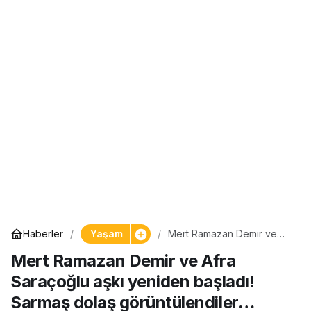
Yaşam
Haberler
Mert Ramazan Demir ve
Afra Saraçoğlu aşkı
Mert Ramazan Demir ve Afra
yeniden başladı! Sarmaş
dolaş görüntülendiler…
Saraçoğlu aşkı yeniden başladı!
Sarmaş dolaş görüntülendiler…