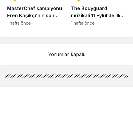
MasterChef şampiyonu
The Bodyguard
Eren Kaşıkçı’nın son
müzikali 11 Eylül’de ilk
anlarındaki kahreden
kez Türkiye’de
1 hafta önce
1 hafta önce
detay ortaya çıktı
sahnelenecek
Yorumlar kapalı.