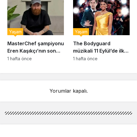
Yaşam
Yaşam
MasterChef şampiyonu
The Bodyguard
Eren Kaşıkçı’nın son
müzikali 11 Eylül’de ilk
anlarındaki kahreden
kez Türkiye’de
1 hafta önce
1 hafta önce
detay ortaya çıktı
sahnelenecek
Yorumlar kapalı.