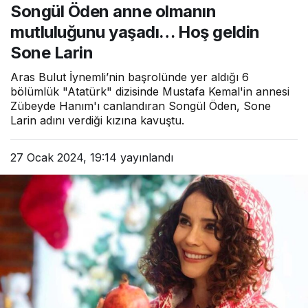
Songül Öden anne olmanın
geldin Sone Larin
mutluluğunu yaşadı… Hoş geldin
Sone Larin
Aras Bulut İynemli’nin başrolünde yer aldığı 6
bölümlük "Atatürk" dizisinde Mustafa Kemal'in annesi
Zübeyde Hanım'ı canlandıran Songül Öden, Sone
Larin adını verdiği kızına kavuştu.
27 Ocak 2024, 19:14
yayınlandı