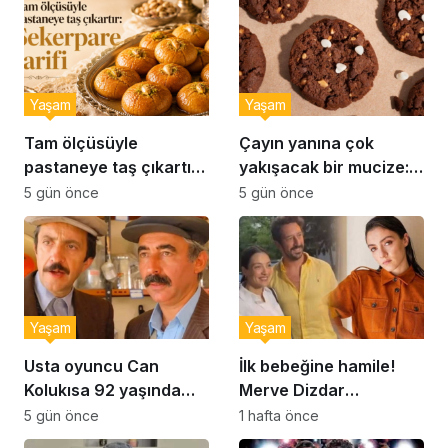
Yaşam
Yaşam
Tam ölçüsüyle
Çayın yanına çok
pastaneye taş çıkartır:
yakışacak bir mucize:
Şekerpare tarifi
Brownie tadında ıslak
5 gün önce
5 gün önce
kurabiye tarifi…
Yaşam
Yaşam
Usta oyuncu Can
İlk bebeğine hamile!
Kolukısa 92 yaşında
Merve Dizdar
hayatını kaybetti
sessizliğini bozdu: ‘İsim
5 gün önce
1 hafta önce
bulmak çok zor’