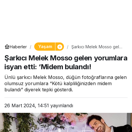
Yaşam
Haberler
Şarkıcı Melek Mosso gelen
yorumlara isyan etti:
Şarkıcı Melek Mosso gelen yorumlara
‘Midem bulandı!
isyan etti: ‘Midem bulandı!
Ünlü şarkıcı Melek Mosso, düğün fotoğraflarına gelen
olumsuz yorumlara “Kötü kalpliliğinizden midem
bulandı” diyerek tepki gösterdi.
26 Mart 2024, 14:51
yayınlandı