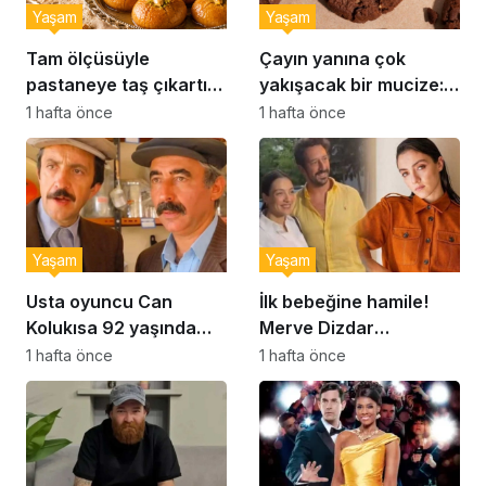
Yaşam
Yaşam
Tam ölçüsüyle
Çayın yanına çok
pastaneye taş çıkartır:
yakışacak bir mucize:
Şekerpare tarifi
Brownie tadında ıslak
1 hafta önce
1 hafta önce
kurabiye tarifi…
Yaşam
Yaşam
Usta oyuncu Can
İlk bebeğine hamile!
Kolukısa 92 yaşında
Merve Dizdar
hayatını kaybetti
sessizliğini bozdu: ‘İsim
1 hafta önce
1 hafta önce
bulmak çok zor’