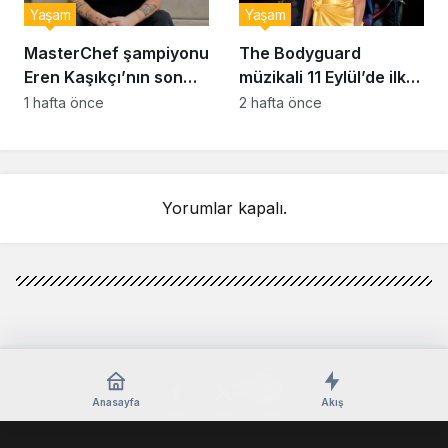
Yaşam
Yaşam
MasterChef şampiyonu
The Bodyguard
Eren Kaşıkçı’nın son
müzikali 11 Eylül’de ilk
anlarındaki kahreden
kez Türkiye’de
1 hafta önce
2 hafta önce
detay ortaya çıktı
sahnelenecek
Yorumlar kapalı.
Anasayfa
Akış