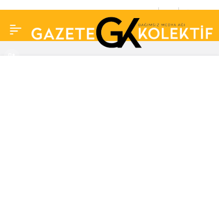
Ceyda Düvenci paylaştı
0
Paylaş
yeni aşkı Güçlü Mete
dayanamadı! “Aşk
yaradı” yorumları