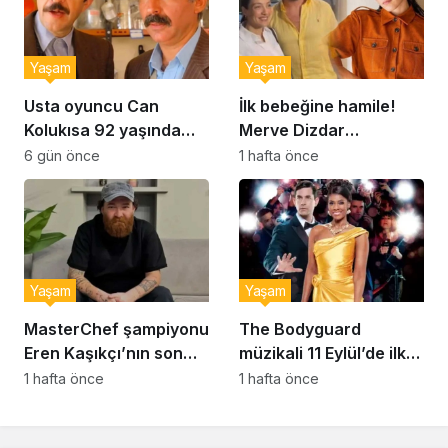
Yaşam
Yaşam
Usta oyuncu Can
İlk bebeğine hamile!
Kolukısa 92 yaşında
Merve Dizdar
hayatını kaybetti
sessizliğini bozdu: ‘İsim
6 gün önce
1 hafta önce
bulmak çok zor’
Yaşam
Yaşam
MasterChef şampiyonu
The Bodyguard
Eren Kaşıkçı’nın son
müzikali 11 Eylül’de ilk
anlarındaki kahreden
kez Türkiye’de
1 hafta önce
1 hafta önce
detay ortaya çıktı
sahnelenecek