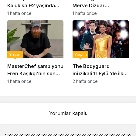
Kolukısa 92 yaşında
Merve Dizdar
hayatını kaybetti
sessizliğini bozdu: ‘İsim
1 hafta önce
1 hafta önce
bulmak çok zor’
Yaşam
Yaşam
MasterChef şampiyonu
The Bodyguard
Eren Kaşıkçı’nın son
müzikali 11 Eylül’de ilk
anlarındaki kahreden
kez Türkiye’de
1 hafta önce
2 hafta önce
detay ortaya çıktı
sahnelenecek
Yorumlar kapalı.