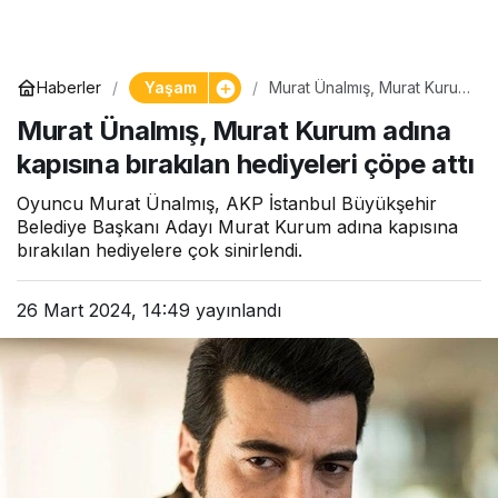
Yaşam
Haberler
Murat Ünalmış, Murat Kurum
adına kapısına bırakılan
Murat Ünalmış, Murat Kurum adına
hediyeleri çöpe attı
kapısına bırakılan hediyeleri çöpe attı
Oyuncu Murat Ünalmış, AKP İstanbul Büyükşehir
Belediye Başkanı Adayı Murat Kurum adına kapısına
bırakılan hediyelere çok sinirlendi.
26 Mart 2024, 14:49
yayınlandı