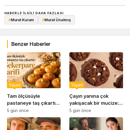
HABERLE ILGILI DAHA FAZLASI
#
Murat Kurum
#
Murat Ünalmış
Benzer Haberler
Yaşam
Yaşam
Tam ölçüsüyle
Çayın yanına çok
pastaneye taş çıkartır:
yakışacak bir mucize:
Şekerpare tarifi
Brownie tadında ıslak
5 gün önce
5 gün önce
kurabiye tarifi…