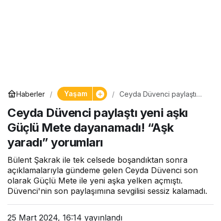
Yaşam
Haberler
Ceyda Düvenci paylaştı
yeni aşkı Güçlü Mete
Ceyda Düvenci paylaştı yeni aşkı
dayanamadı! “Aşk yaradı”
yorumları
Güçlü Mete dayanamadı! “Aşk
yaradı” yorumları
Bülent Şakrak ile tek celsede boşandıktan sonra
açıklamalarıyla gündeme gelen Ceyda Düvenci son
olarak Güçlü Mete ile yeni aşka yelken açmıştı.
Düvenci'nin son paylaşımına sevgilisi sessiz kalamadı.
25 Mart 2024, 16:14
yayınlandı