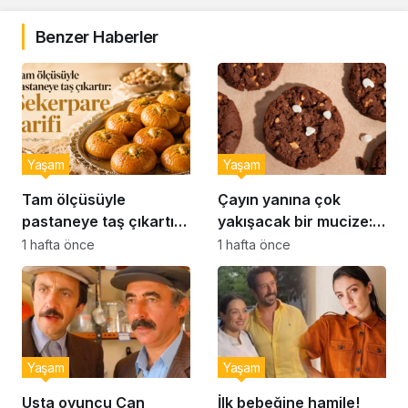
Benzer Haberler
Yaşam
Yaşam
Tam ölçüsüyle
Çayın yanına çok
pastaneye taş çıkartır:
yakışacak bir mucize:
Şekerpare tarifi
Brownie tadında ıslak
1 hafta önce
1 hafta önce
kurabiye tarifi…
Yaşam
Yaşam
Usta oyuncu Can
İlk bebeğine hamile!