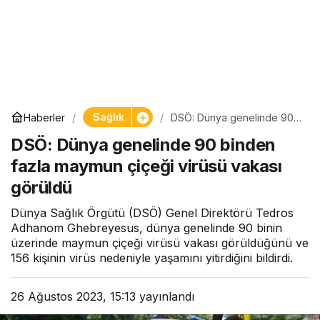
Sağlık
Haberler
DSÖ: Dünya genelinde 90
binden fazla maymun çiçeği
DSÖ: Dünya genelinde 90 binden
virüsü vakası görüldü
fazla maymun çiçeği virüsü vakası
görüldü
Dünya Sağlık Örgütü (DSÖ) Genel Direktörü Tedros
Adhanom Ghebreyesus, dünya genelinde 90 binin
üzerinde maymun çiçeği virüsü vakası görüldüğünü ve
156 kişinin virüs nedeniyle yaşamını yitirdiğini bildirdi.
26 Ağustos 2023, 15:13
yayınlandı