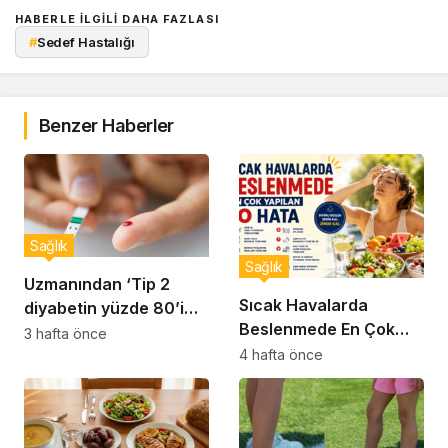
HABERLE ILGILI DAHA FAZLASI
#
Sedef Hastalığı
Benzer Haberler
Sağlık
Sağlık
Uzmanından ‘Tip 2
Sıcak Havalarda
diyabetin yüzde 80’i
Beslenmede En Çok
önlenebilir’ uyarısı
3 hafta önce
Yapılan 10 Hata
4 hafta önce