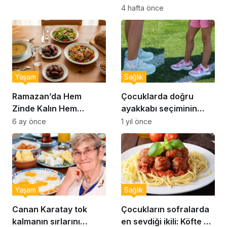
Yapılan 10 Hata
4 hafta önce
Yaşam
Sağlık
Ramazan’da Hem
Çocuklarda doğru
Zinde Kalın Hem
ayakkabı seçiminin
Susamayın: İftar ve
önemi… Uzmanlar
6 ay önce
1 yıl önce
Sahur İçin Altın Kurallar
uyardı: Doğru ayakkabı
seçimi nasıl yapılır?
Yaşam
Sağlık
Canan Karatay tok
Çocukların sofralarda
kalmanın sırlarını
en sevdiği ikili: Köfte ve