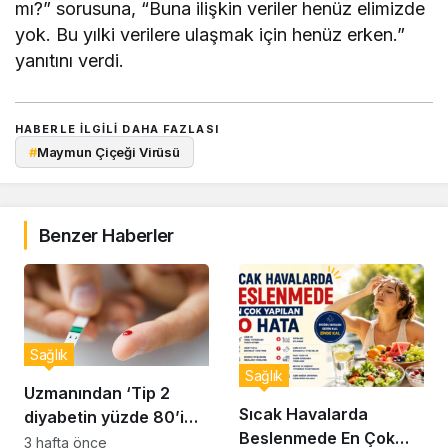
mı?” sorusuna, “Buna ilişkin veriler henüz elimizde
yok. Bu yılki verilere ulaşmak için henüz erken.”
yanıtını verdi.
HABERLE ILGILI DAHA FAZLASI
#
Maymun Çiçeği Virüsü
Benzer Haberler
Sağlık
Sağlık
Uzmanından ‘Tip 2
Sıcak Havalarda
diyabetin yüzde 80’i
Beslenmede En Çok
önlenebilir’ uyarısı
3 hafta önce