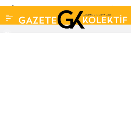
DSÖ: Dünya genelinde
0
Paylaş
90 binden fazla
maymun çiçeği virüsü
vakası görüldü