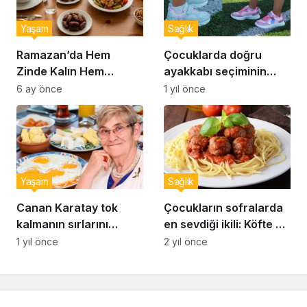
Yaşam
Sağlık
Ramazan’da Hem
Çocuklarda doğru
Zinde Kalın Hem
ayakkabı seçiminin
Susamayın: İftar ve
önemi… Uzmanlar
6 ay önce
1 yıl önce
Sahur İçin Altın Kurallar
uyardı: Doğru ayakkabı
seçimi nasıl yapılır?
Yaşam
Sağlık
Canan Karatay tok
Çocukların sofralarda
kalmanın sırlarını
en sevdiği ikili: Köfte ve
açıkladı: Sahurda
makarna
1 yıl önce
2 yıl önce
bunları yiyen 12 saat
acıkmıyor