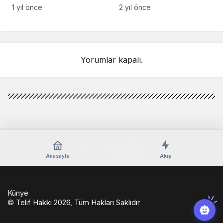
açıkladı: Sahurda
makarna
1 yıl önce
2 yıl önce
bunları yiyen 12 saat
acıkmıyor
Yorumlar kapalı.
Anasayfa
Akış
Künye
© Telif Hakkı 2026, Tüm Hakları Saklıdır
casino
eseranaokulu.com
tagsylvania.com
eşya
betkolik
teslabahis
depolama