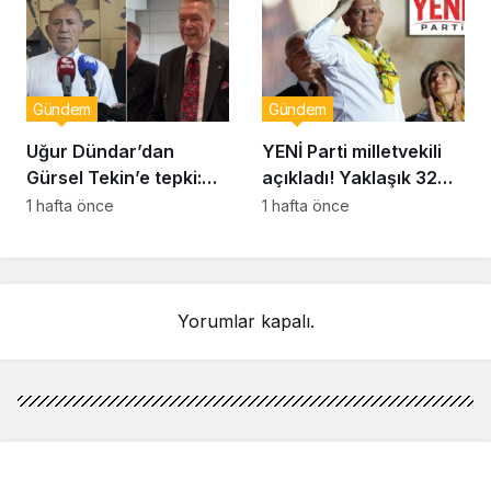
görevden uzaklaştırıldı
Gündem
Gündem
Uğur Dündar’dan
YENİ Parti milletvekili
Gürsel Tekin’e tepki:
açıkladı! Yaklaşık 32
Hakkında suç
bin yurttaş bağış yaptı:
1 hafta önce
1 hafta önce
duyurusunda
Ne kadar toplandı?
bulunacağım
Yorumlar kapalı.