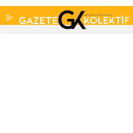
Karikatür paylaşımı
0
Paylaş
yapan vatandaşa
‘cumhurbaşkanına
hakaret’ suçundan
hapis cezası