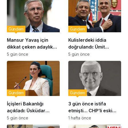
Gündem
Gündem
Mansur Yavaş için
Kulislerdeki iddia
dikkat çeken adaylık
doğrulandı: Ümit
çıkışı
Dikbayır AKP’ye mi
5 gün önce
5 gün önce
geçiyor!
Gündem
Gündem
İçişleri Bakanlığı
3 gün önce istifa
açıkladı: Üsküdar
etmişti… CHP’li eski
Belediye Başkanı
vekil Orhan Ziya Diren
5 gün önce
1 hafta önce
Sinem Dedetaş
hayatını kaybetti!