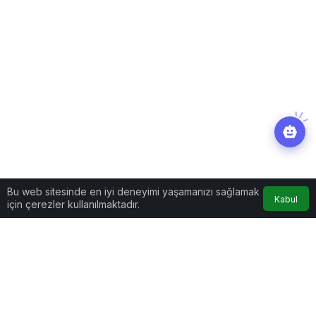
Bu web sitesinde en iyi deneyimi yaşamanızı sağlamak
Kabul
için çerezler kullanılmaktadır.
Gündem
Haberler
Karikatür paylaşımı yapan