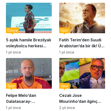
olmayın’
Dünya
Spor
5 aylık hamile Brezilyalı
Fatih Terim’den Suudi
voleybolcu herkesi
Arabistan’da bir ilk! Üst
şaşırttı!
üste iki maçını…
1 yıl önce
1 yıl önce
Spor
Spor
Felipe Melo’dan
Cezalı Jose
Galatasaray-
Mourinho’dan ilginç
Fenerbahçe maçı için
paylaşım! “Yüzümden
1 yıl önce
2 yıl önce