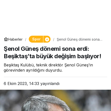
Spor
Haberler
Şenol Güneş dönemi sona
erdi: Beşiktaş’ta büyük
Şenol Güneş dönemi sona erdi:
değişim başlıyor!
Beşiktaş’ta büyük değişim başlıyor!
Beşiktaş Kulübü, teknik direktör Şenol Güneş'in
görevinden ayrıldığını duyurdu.
6 Ekim 2023, 14:33
yayınlandı