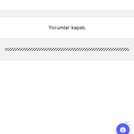
skor tahmini: “Derbi
de anlaşılacağı üzere
zor geçecek ama…”
çok eğlendim”
Yorumlar kapalı.