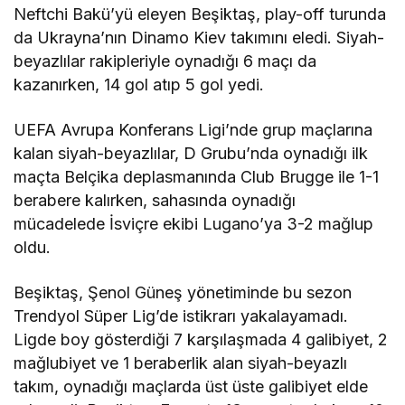
Neftchi Bakü’yü eleyen Beşiktaş, play-off turunda
da Ukrayna’nın Dinamo Kiev takımını eledi. Siyah-
beyazlılar rakipleriyle oynadığı 6 maçı da
kazanırken, 14 gol atıp 5 gol yedi.
UEFA Avrupa Konferans Ligi’nde grup maçlarına
kalan siyah-beyazlılar, D Grubu’nda oynadığı ilk
maçta Belçika deplasmanında Club Brugge ile 1-1
berabere kalırken, sahasında oynadığı
mücadelede İsviçre ekibi Lugano’ya 3-2 mağlup
oldu.
Beşiktaş, Şenol Güneş yönetiminde bu sezon
Trendyol Süper Lig’de istikrarı yakalayamadı.
Ligde boy gösterdiği 7 karşılaşmada 4 galibiyet, 2
mağlubiyet ve 1 beraberlik alan siyah-beyazlı
takım, oynadığı maçlarda üst üste galibiyet elde