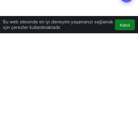
Bu web sitesinde en iyi deneyimi yaşamanızı sağlamak
Kabul
için çerezler kullanılmaktadır.
Spor
Haberler
Galatasaray’dan Manchester
United karşısında tarihi zafer
Galatasaray’dan Manchester United
karşısında tarihi zafer
Galatasaray, UEFA Şampiyonlar Ligi A Grubu ikinci
hafta maçında Manchester United’ı deplasmanda 3-2
yenerek, İngiliz kulüplerine karşı İngiltere’de ilk
galibiyetini aldı.