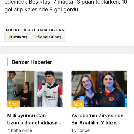
edemedi. Beşiktaş, 7 maçta 13 puan toplarken, 10
gol atıp kalesinde 9 gol gördü.
HABERLE ILGILI DAHA FAZLASI
#
Beşiktaş
#
Şenol Güneş
Benzer Haberler
Spor
Spor
Milli oyuncu Can
Avrupa’nın Zirvesinde
Uzun’a ihanet iddiası:
Bir Anabilim Yıldızı:
‘Asla bir erkeğe bağımlı
Selin Hürmeriç
4 hafta önce
1 yıl önce