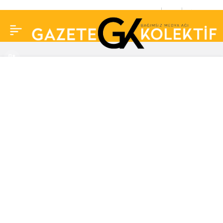
Galatasaray’dan
0
Paylaş
Manchester United
karşısında tarihi zafer