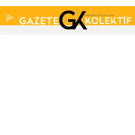
Büyük yüzleşme
0
Paylaş
gerçekleşti: ‘Timur’dan
ayrılacaksın!’