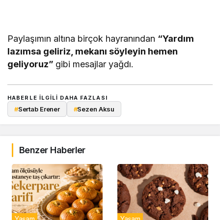
Paylaşımın altına birçok hayranından
“Yardım
lazımsa geliriz, mekanı söyleyin hemen
geliyoruz”
gibi mesajlar yağdı.
HABERLE ILGILI DAHA FAZLASI
#
Sertab Erener
#
Sezen Aksu
Benzer Haberler
Yaşam
Yaşam