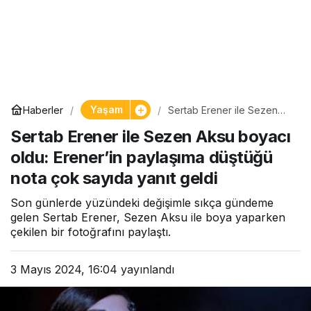
Yaşam
Haberler
Sertab Erener ile Sezen
Aksu boyacı oldu: Erener’in
Sertab Erener ile Sezen Aksu boyacı
paylaşıma düştüğü nota
çok sayıda yanıt geldi
oldu: Erener’in paylaşıma düştüğü
nota çok sayıda yanıt geldi
Son günlerde yüzündeki değişimle sıkça gündeme
gelen Sertab Erener, Sezen Aksu ile boya yaparken
çekilen bir fotoğrafını paylaştı.
3 Mayıs 2024, 16:04
yayınlandı