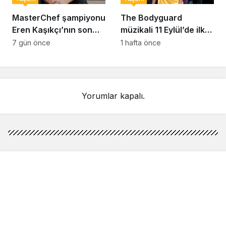
MasterChef şampiyonu
The Bodyguard
Eren Kaşıkçı’nın son
müzikali 11 Eylül’de ilk
anlarındaki kahreden
kez Türkiye’de
7 gün önce
1 hafta önce
detay ortaya çıktı
sahnelenecek
Yorumlar kapalı.