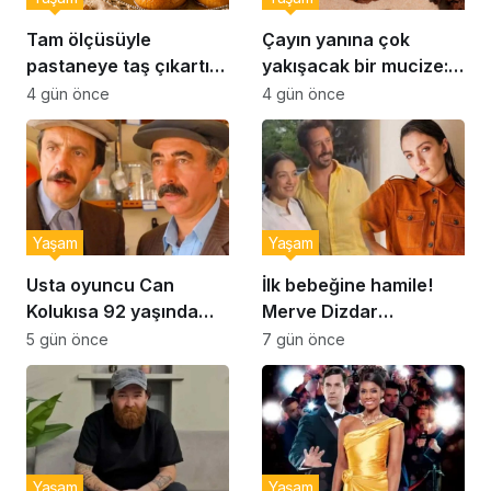
Tam ölçüsüyle
Çayın yanına çok
pastaneye taş çıkartır:
yakışacak bir mucize:
Şekerpare tarifi
Brownie tadında ıslak
4 gün önce
4 gün önce
kurabiye tarifi…
Yaşam
Yaşam
Usta oyuncu Can
İlk bebeğine hamile!
Kolukısa 92 yaşında
Merve Dizdar
hayatını kaybetti
sessizliğini bozdu: ‘İsim
5 gün önce
7 gün önce
bulmak çok zor’
Yaşam
Yaşam