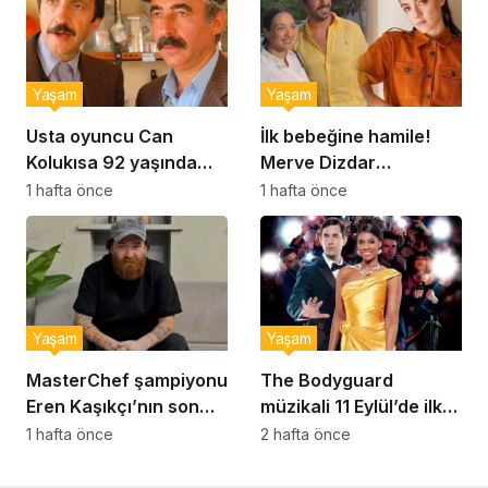
Yaşam
Yaşam
Usta oyuncu Can
İlk bebeğine hamile!
Kolukısa 92 yaşında
Merve Dizdar
hayatını kaybetti
sessizliğini bozdu: ‘İsim
1 hafta önce
1 hafta önce
bulmak çok zor’
Yaşam
Yaşam
MasterChef şampiyonu
The Bodyguard
Eren Kaşıkçı’nın son
müzikali 11 Eylül’de ilk
anlarındaki kahreden
kez Türkiye’de
1 hafta önce
2 hafta önce
detay ortaya çıktı
sahnelenecek