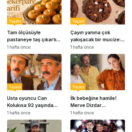
Yaşam
Yaşam
Tam ölçüsüyle
Çayın yanına çok
pastaneye taş çıkartır:
yakışacak bir mucize:
Şekerpare tarifi
Brownie tadında ıslak
1 hafta önce
1 hafta önce
kurabiye tarifi…
Yaşam
Yaşam
Usta oyuncu Can
İlk bebeğine hamile!
Kolukısa 92 yaşında
Merve Dizdar
hayatını kaybetti
sessizliğini bozdu: ‘İsim
1 hafta önce
1 hafta önce
bulmak çok zor’