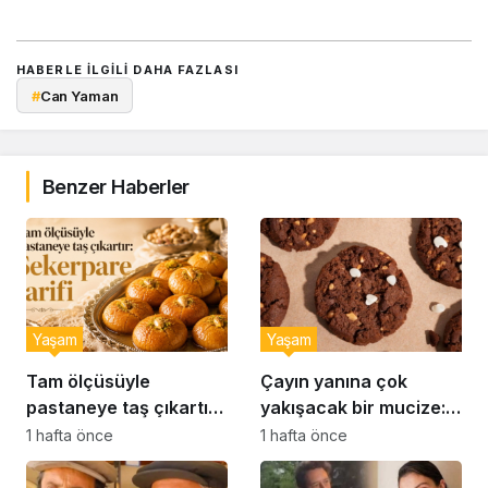
HABERLE ILGILI DAHA FAZLASI
#
Can Yaman
Benzer Haberler
Yaşam
Yaşam
Tam ölçüsüyle
Çayın yanına çok
pastaneye taş çıkartır:
yakışacak bir mucize:
Şekerpare tarifi
Brownie tadında ıslak
1 hafta önce
1 hafta önce
kurabiye tarifi…