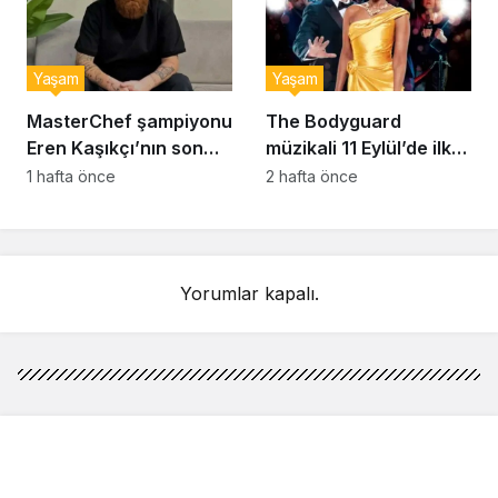
Yaşam
Yaşam
MasterChef şampiyonu
The Bodyguard
Eren Kaşıkçı’nın son
müzikali 11 Eylül’de ilk
anlarındaki kahreden
kez Türkiye’de
1 hafta önce
2 hafta önce
detay ortaya çıktı
sahnelenecek
Yorumlar kapalı.