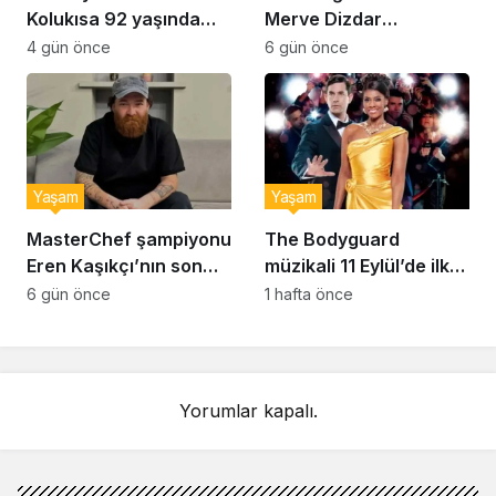
Kolukısa 92 yaşında
Merve Dizdar
hayatını kaybetti
sessizliğini bozdu: ‘İsim
4 gün önce
6 gün önce
bulmak çok zor’
Yaşam
Yaşam
MasterChef şampiyonu
The Bodyguard
Eren Kaşıkçı’nın son
müzikali 11 Eylül’de ilk
anlarındaki kahreden
kez Türkiye’de
6 gün önce
1 hafta önce
detay ortaya çıktı
sahnelenecek
Yorumlar kapalı.