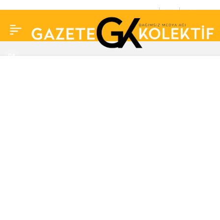
Can Yaman eline sepeti
0
Paylaş
aldı, kadınlara çiçek
dağıttı