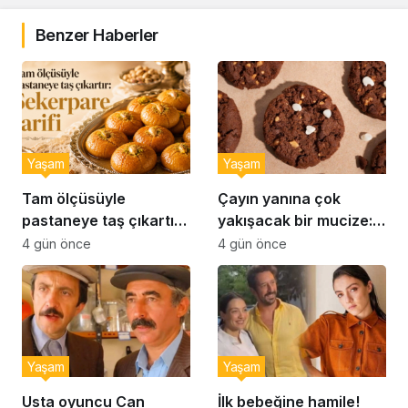
Benzer Haberler
Yaşam
Yaşam
Tam ölçüsüyle
Çayın yanına çok
pastaneye taş çıkartır:
yakışacak bir mucize:
Şekerpare tarifi
Brownie tadında ıslak
4 gün önce
4 gün önce
kurabiye tarifi…
Yaşam
Yaşam
Usta oyuncu Can
İlk bebeğine hamile!