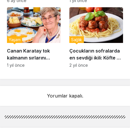
6 ay önce
1 yıl önce
Sahur İçin Altın Kurallar
uyardı: Doğru ayakkabı
seçimi nasıl yapılır?
Yaşam
Sağlık
Canan Karatay tok
Çocukların sofralarda
kalmanın sırlarını
en sevdiği ikili: Köfte ve
açıkladı: Sahurda
makarna
1 yıl önce
2 yıl önce
bunları yiyen 12 saat
acıkmıyor
Yorumlar kapalı.