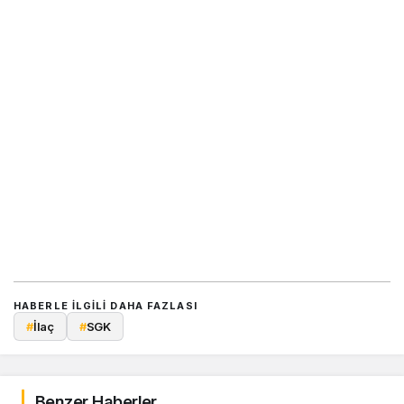
HABERLE ILGILI DAHA FAZLASI
#
İlaç
#
SGK
Benzer Haberler