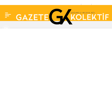
Parmak ve tırnaklardaki
0
Paylaş
değişikliler birçok
hastalığın habercisi