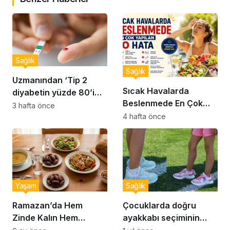
Sağlık
Sağlık
Uzmanından ‘Tip 2
Sıcak Havalarda
diyabetin yüzde 80’i
Beslenmede En Çok
önlenebilir’ uyarısı
3 hafta önce
Yapılan 10 Hata
4 hafta önce
Yaşam
Sağlık
Ramazan’da Hem
Çocuklarda doğru
Zinde Kalın Hem
ayakkabı seçiminin
Susamayın: İftar ve
önemi… Uzmanlar