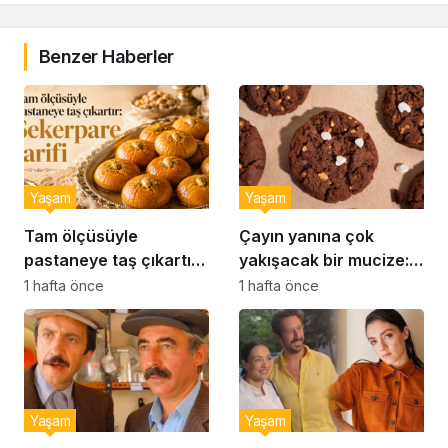
Benzer Haberler
Yaşam
Yaşam
Tam ölçüsüyle
Çayın yanına çok
pastaneye taş çıkartır:
yakışacak bir mucize:
Şekerpare tarifi
Brownie tadında ıslak
1 hafta önce
1 hafta önce
kurabiye tarifi…
Yaşam
Yaşam