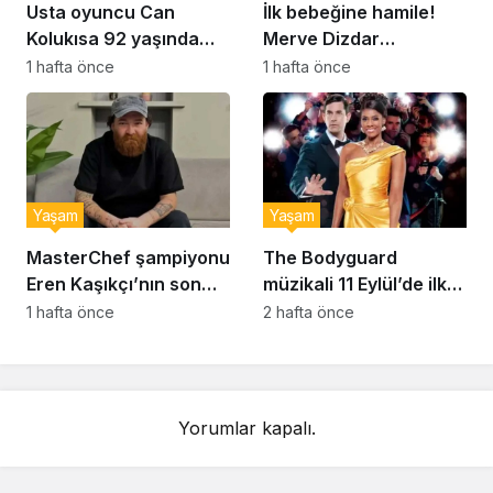
Usta oyuncu Can
İlk bebeğine hamile!
Kolukısa 92 yaşında
Merve Dizdar
hayatını kaybetti
sessizliğini bozdu: ‘İsim
1 hafta önce
1 hafta önce
bulmak çok zor’
Yaşam
Yaşam
MasterChef şampiyonu
The Bodyguard
Eren Kaşıkçı’nın son
müzikali 11 Eylül’de ilk
anlarındaki kahreden
kez Türkiye’de
1 hafta önce
2 hafta önce
detay ortaya çıktı
sahnelenecek
Yorumlar kapalı.