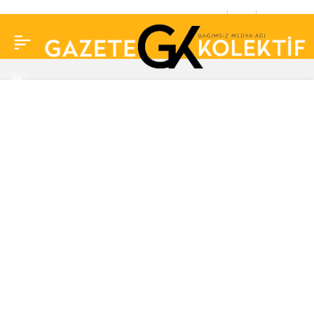
Yasak Elma’dan
0
Paylaş
Gülseren Budayıcıoğlu
dizilerine alaylı
gönderme!