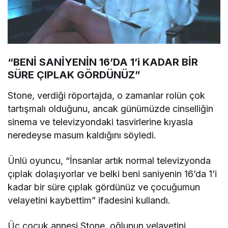
“BENİ SANİYENİN 16’DA 1’i KADAR BİR
SÜRE ÇIPLAK GÖRDÜNÜZ”
Stone, verdiği röportajda, o zamanlar rolün çok
tartışmalı olduğunu, ancak günümüzde cinselliğin
sinema ve televizyondaki tasvirlerine kıyasla
neredeyse masum kaldığını söyledi.
Ünlü oyuncu, “İnsanlar artık normal televizyonda
çıplak dolaşıyorlar ve belki beni saniyenin 16’da 1’i
kadar bir süre çıplak gördünüz ve çocuğumun
velayetini kaybettim” ifadesini kullandı.
Üç çocuk annesi Stone, oğlunun velayetini