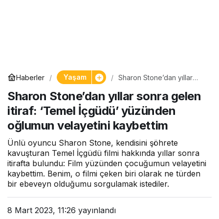
Yaşam
Haberler
Sharon Stone’dan yıllar
sonra gelen itiraf: ‘Temel
Sharon Stone’dan yıllar sonra gelen
İçgüdü’ yüzünden oğlumun
velayetini kaybettim
itiraf: ‘Temel İçgüdü’ yüzünden
oğlumun velayetini kaybettim
Ünlü oyuncu Sharon Stone, kendisini şöhrete
kavuşturan Temel İçgüdü filmi hakkında yıllar sonra
itirafta bulundu: Film yüzünden çocuğumun velayetini
kaybettim. Benim, o filmi çeken biri olarak ne türden
bir ebeveyn olduğumu sorgulamak istediler.
8 Mart 2023, 11:26
yayınlandı