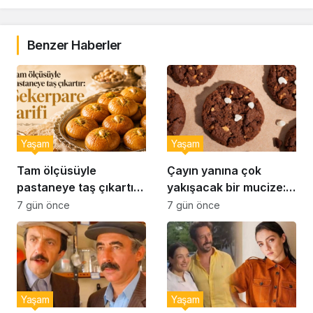
Benzer Haberler
Yaşam
Yaşam
Tam ölçüsüyle
Çayın yanına çok
pastaneye taş çıkartır:
yakışacak bir mucize:
Şekerpare tarifi
Brownie tadında ıslak
7 gün önce
7 gün önce
kurabiye tarifi…
Yaşam
Yaşam