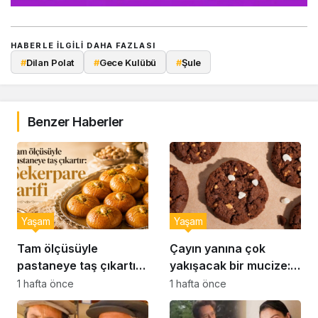
HABERLE ILGILI DAHA FAZLASI
#
Dilan Polat
#
Gece Kulübü
#
Şule
Benzer Haberler
Yaşam
Yaşam
Tam ölçüsüyle
Çayın yanına çok
pastaneye taş çıkartır:
yakışacak bir mucize:
Şekerpare tarifi
Brownie tadında ıslak
1 hafta önce
1 hafta önce
kurabiye tarifi…