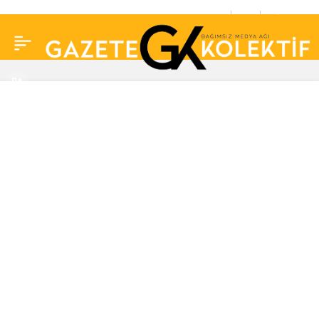
Emekli olan Yıldız
0
Paylaş
Tilbe’den ‘maaş’ isyanı!