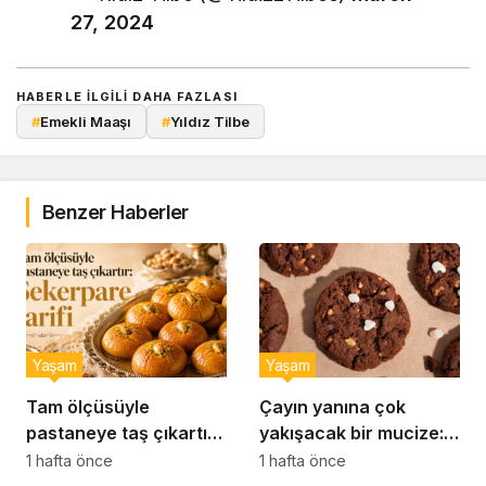
27, 2024
HABERLE ILGILI DAHA FAZLASI
#
Emekli Maaşı
#
Yıldız Tilbe
Benzer Haberler
Yaşam
Yaşam
Tam ölçüsüyle
Çayın yanına çok
pastaneye taş çıkartır:
yakışacak bir mucize:
Şekerpare tarifi
Brownie tadında ıslak
1 hafta önce
1 hafta önce
kurabiye tarifi…