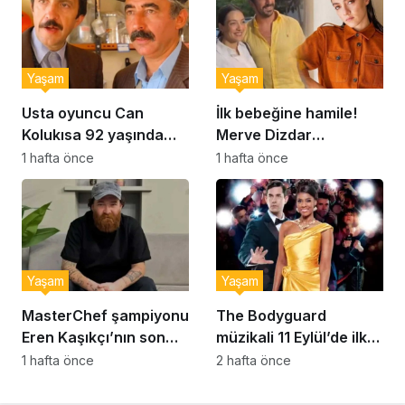
Yaşam
Yaşam
Usta oyuncu Can
İlk bebeğine hamile!
Kolukısa 92 yaşında
Merve Dizdar
hayatını kaybetti
sessizliğini bozdu: ‘İsim
1 hafta önce
1 hafta önce
bulmak çok zor’
Yaşam
Yaşam
MasterChef şampiyonu
The Bodyguard
Eren Kaşıkçı’nın son
müzikali 11 Eylül’de ilk
anlarındaki kahreden
kez Türkiye’de
1 hafta önce
2 hafta önce
detay ortaya çıktı
sahnelenecek