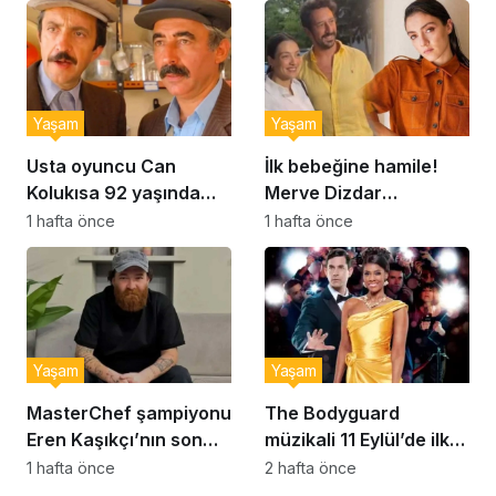
Yaşam
Yaşam
Usta oyuncu Can
İlk bebeğine hamile!
Kolukısa 92 yaşında
Merve Dizdar
hayatını kaybetti
sessizliğini bozdu: ‘İsim
1 hafta önce
1 hafta önce
bulmak çok zor’
Yaşam
Yaşam
MasterChef şampiyonu
The Bodyguard
Eren Kaşıkçı’nın son
müzikali 11 Eylül’de ilk
anlarındaki kahreden
kez Türkiye’de
1 hafta önce
2 hafta önce
detay ortaya çıktı
sahnelenecek