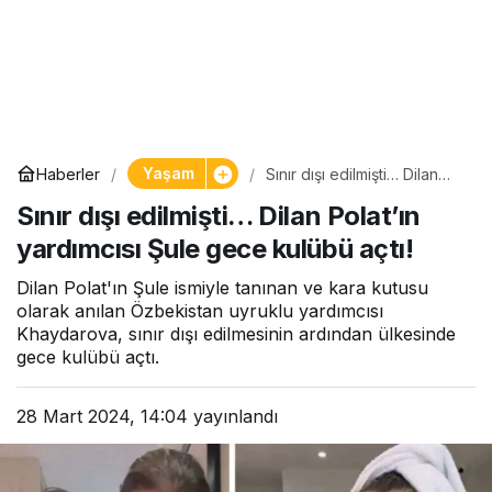
Yaşam
Haberler
Sınır dışı edilmişti… Dilan
Polat’ın yardımcısı Şule
Sınır dışı edilmişti… Dilan Polat’ın
gece kulübü açtı!
yardımcısı Şule gece kulübü açtı!
Dilan Polat'ın Şule ismiyle tanınan ve kara kutusu
olarak anılan Özbekistan uyruklu yardımcısı
Khaydarova, sınır dışı edilmesinin ardından ülkesinde
gece kulübü açtı.
28 Mart 2024, 14:04
yayınlandı