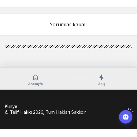
Yorumlar kapalı.
Anasayfa
Akış
Künye
© Telif Hakkı 2026, Tüm Hakları Saklıdır
casino
eseranaokulu.com
tagsylvania.com
eşya
betkolik
teslabahis
depolama
giriş
casinoport
verabet
slot
pashagaming