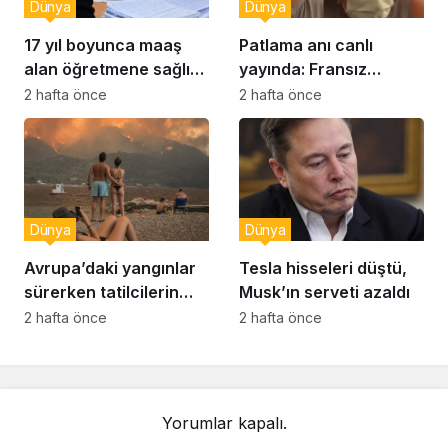
Dünya
Dünya
17 yıl boyunca maaş
Patlama anı canlı
alan öğretmene sağlık
yayında: Fransız
raporu soruşturması
muhabir şaşkın
2 hafta önce
2 hafta önce
Dünya
Dünya
Avrupa’daki yangınlar
Tesla hisseleri düştü,
sürerken tatilcilerin
Musk’ın serveti azaldı
kayıtsızlığı tepki yarattı
2 hafta önce
2 hafta önce
Yorumlar kapalı.