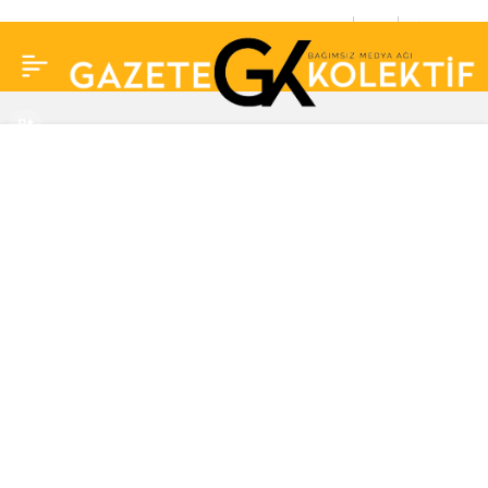
Madagaskar’daki tekne
0
Paylaş
faciası: 64 kişi hayatını
kaybetti