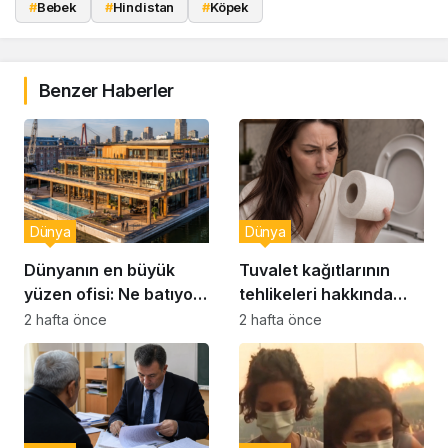
#
Bebek
#
Hindistan
#
Köpek
Benzer Haberler
Dünya
Dünya
Dünyanın en büyük
Tuvalet kağıtlarının
yüzen ofisi: Ne batıyor
tehlikeleri hakkında
ne yerinde kalıyor
yeni uyarılar
2 hafta önce
2 hafta önce