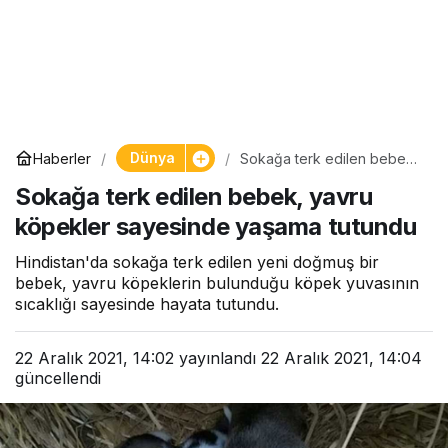
Dünya
Haberler
Sokağa terk edilen bebek,
yavru köpekler sayesinde
Sokağa terk edilen bebek, yavru
yaşama tutundu
köpekler sayesinde yaşama tutundu
Hindistan'da sokağa terk edilen yeni doğmuş bir
bebek, yavru köpeklerin bulunduğu köpek yuvasının
sıcaklığı sayesinde hayata tutundu.
22 Aralık 2021, 14:02
yayınlandı
22 Aralık 2021, 14:04
güncellendi