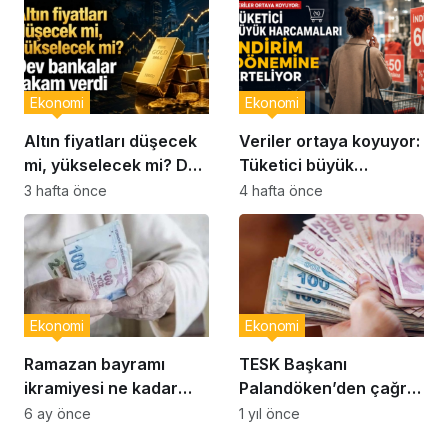
Ekonomi
Ekonomi
Altın fiyatları düşecek
Veriler ortaya koyuyor:
mi, yükselecek mi? Dev
Tüketici büyük
bankalar rakam verdi…
harcamaları indirim
3 hafta önce
4 hafta önce
dönemine erteliyor
Ekonomi
Ekonomi
Ramazan bayramı
TESK Başkanı
ikramiyesi ne kadar
Palandöken’den çağrı:
olacak? Emekli bayram
‘Daha fazla
6 ay önce
1 yıl önce
ikramiyesi tutarı
beklemeden esnafın