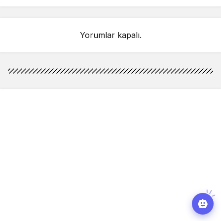
kesinleşti mi?
prim günü 7 bin 200’e
indirilmeli’
Yorumlar kapalı.