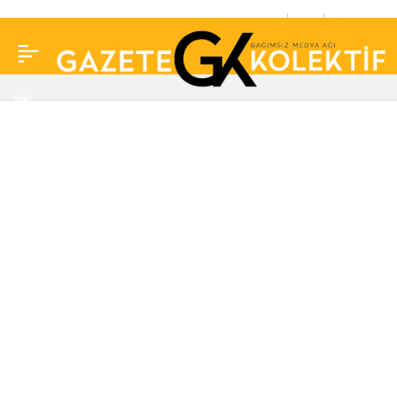
Çalışma Bakanı
0
Paylaş
Bilgin’den asgari ücret
ve EYT açıklaması