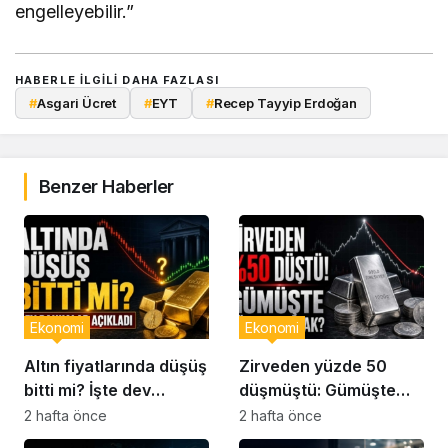
engelleyebilir.”
HABERLE ILGILI DAHA FAZLASI
#
Asgari Ücret
#
EYT
#
Recep Tayyip Erdoğan
Benzer Haberler
Ekonomi
Ekonomi
Altın fiyatlarında düşüş
Zirveden yüzde 50
bitti mi? İşte dev
düşmüştü: Gümüşte
bankaların son
yön ne olacak?
2 hafta önce
2 hafta önce
analizleri