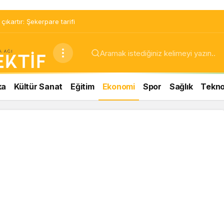
ıkartır: Şekerpare tarifi
ka
Kültür Sanat
Eğitim
Ekonomi
Spor
Sağlık
Teknol