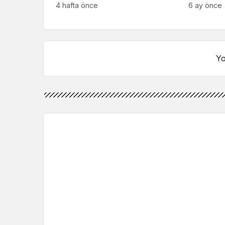
indirim dönemine erteliyor
bayram ik
4 hafta önce
6 ay önce
kesinleşt
Yo