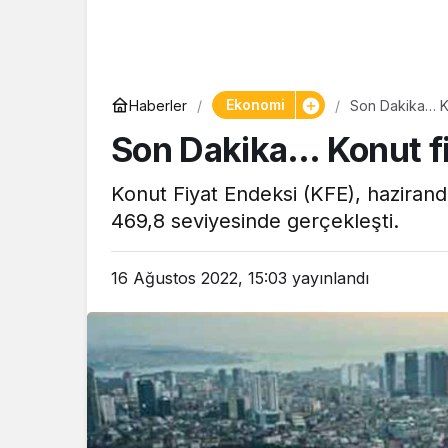
Yaşam
Ekonomi
Haberler
Son Dakika… Ko
Tam ölçüs
Son Dakika… Konut fi
pastaneye t
Şekerpare t
Konut Fiyat Endeksi (KFE), hazirand
469,8 seviyesinde gerçekleşti.
16 Ağustos 2022, 15:03
yayınlandı