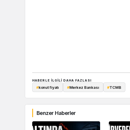
HABERLE ILGILI DAHA FAZLASI
#
konut fiyatı
#
Merkez Bankası
#
TCMB
Benzer Haberler