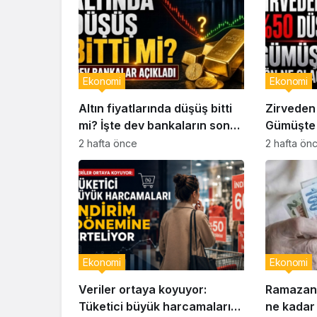
Ekonomi
Ekonomi
Altın fiyatlarında düşüş bitti
Zirveden
mi? İşte dev bankaların son
Gümüşte 
analizleri
2 hafta önce
2 hafta ön
Ekonomi
Ekonomi
Veriler ortaya koyuyor:
Ramazan 
Tüketici büyük harcamaları
ne kadar