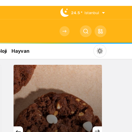
24.5 °
Istanbul
oji
Hayvan
Mod
değiştir
Gündüz Modu
Gündüz modunu seçin.
Gece Modu
Gece modunu seçin.