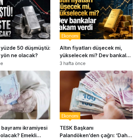
Ekonomi
 yüzde 50 düşmüştü:
Altın fiyatları düşecek mi,
yön ne olacak?
yükselecek mi? Dev bankalar
rakam verdi…
ce
3 hafta önce
Ekonomi
bayramı ikramiyesi
TESK Başkanı
 olacak? Emekli
Palandöken’den çağrı: ‘Daha