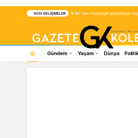
5:31
Tam ölçüsüyle pastaneye taş ç
SON GELIŞMELER
Gündem
Yaşam
Dünya
Politi