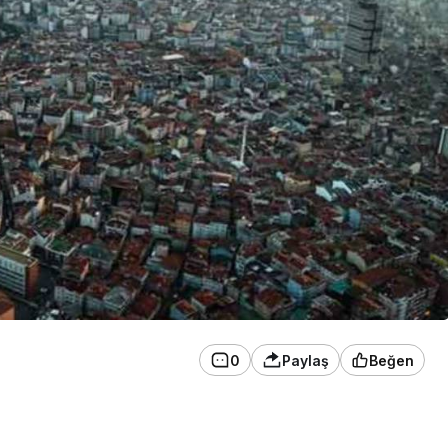
0
Paylaş
Beğen