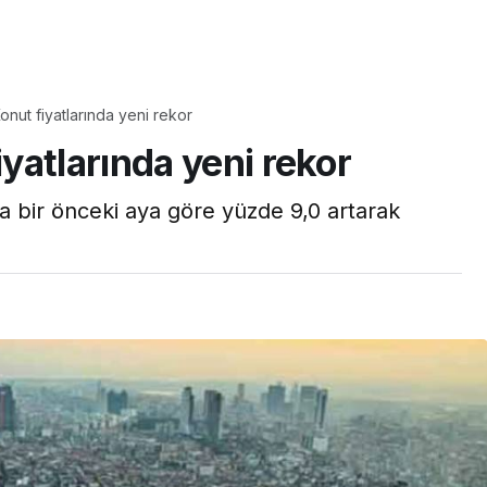
Yaşam
Çayın yanına çok
nut fiyatlarında yeni rekor
üyle
yakışacak bir mucize:
yatlarında yeni rekor
aş çıkartır:
Brownie tadında ıslak
arifi
kurabiye tarifi…
a bir önceki aya göre yüzde 9,0 artarak