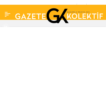
Eşi ve kızı hakkındaki
0
Paylaş
yorumlara sinirlenen
Jess Molho: ‘Onlar
benim malım değil’