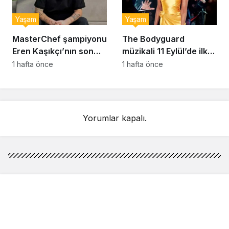
Yaşam
Yaşam
MasterChef şampiyonu
The Bodyguard
Eren Kaşıkçı’nın son
müzikali 11 Eylül’de ilk
anlarındaki kahreden
kez Türkiye’de
1 hafta önce
1 hafta önce
detay ortaya çıktı
sahnelenecek
Yorumlar kapalı.