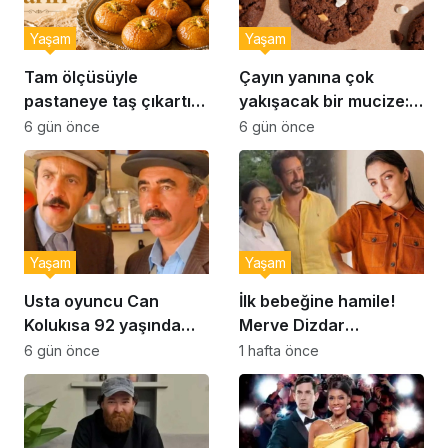
Yaşam
Yaşam
Tam ölçüsüyle
Çayın yanına çok
pastaneye taş çıkartır:
yakışacak bir mucize:
Şekerpare tarifi
Brownie tadında ıslak
6 gün önce
6 gün önce
kurabiye tarifi…
Yaşam
Yaşam
Usta oyuncu Can
İlk bebeğine hamile!
Kolukısa 92 yaşında
Merve Dizdar
hayatını kaybetti
sessizliğini bozdu: ‘İsim
6 gün önce
1 hafta önce
bulmak çok zor’