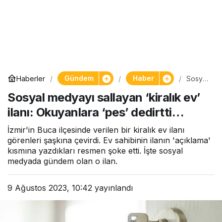
Gündem
Haber
Haberler
Sosyal
medya
Sosyal medyayı sallayan ‘kiralık ev’
yı
sallaya
ilanı: Okuyanlara ‘pes’ dedirtti…
n
‘kiralık
ev’
İzmir'in Buca ilçesinde verilen bir kiralık ev ilanı
ilanı:
görenleri şaşkına çevirdi. Ev sahibinin ilanın 'açıklama'
Okuya
kısmına yazdıkları resmen şoke etti. İşte sosyal
nlara
medyada gündem olan o ilan.
‘pes’
dedirtti
…
9 Ağustos 2023, 10:42
yayınlandı