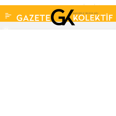
Münevver Karabulut’un
0
Paylaş
katili Cem Garipoğlu’nun
emniyetteki son
fotoğrafı ortaya çıktı!