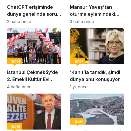
ChatGPT erişiminde
Mansur Yavaş’tan
dünya genelinde sorun:
oturma eylemindeki
Milyonlarca kullanıcı
şehit aileleri ve
2 hafta önce
3 hafta önce
etkilendi
gazilere ziyaret
Haber
Haber
İstanbul Çekmeköy’de
‘Kanıt’la tanıdık, şimdi
2. Emekli Kültür Evi
dünya onu konuşuyor
Hizmet Vermeye
4 hafta önce
1 yıl önce
Başladı
Haber
Haber