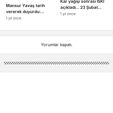
Kar yağışı sonrası İSKİ
Mansur Yavaş tarih
açıkladı… 23 Şubat
vererek duyurdu:
İstanbul baraj doluluk
1 yıl önce
Uygun fiyatlı et satışı
1 yıl önce
oranı yüzde kaç?
başlıyor
Yorumlar kapalı.