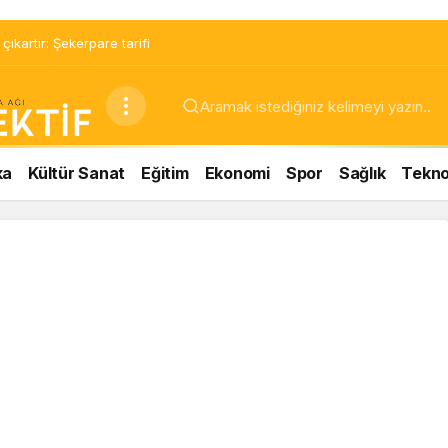
ıkartır: Şekerpare tarifi
ka
Kültür Sanat
Eğitim
Ekonomi
Spor
Sağlık
Teknol