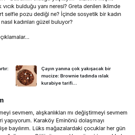
vıcık bulduğu yanı neresi? Greta denilen iklimde
 selfie pozu dediği ne? İçinde sosyetik bir kadın
nasıl kadınları güzel buluyor?
 açıklamalar…
tır:
Çayın yanına çok yakışacak bir
mucize: Brownie tadında ıslak
kurabiye tarifi…
um
tmeyi sevmem, alışkanlıkları mı değiştirmeyi sevmem
eri yapıyorum. Karaköy Eminönü dolaşmayı
işe bayılırım. Lüks mağazalardaki çocuklar her gün