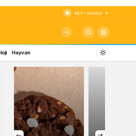
30.1 °
Istanbul
oji
Hayvan
Mod
değiştir
Gündüz Modu
Gündüz modunu seçin.
Gece Modu
Gece modunu seçin.