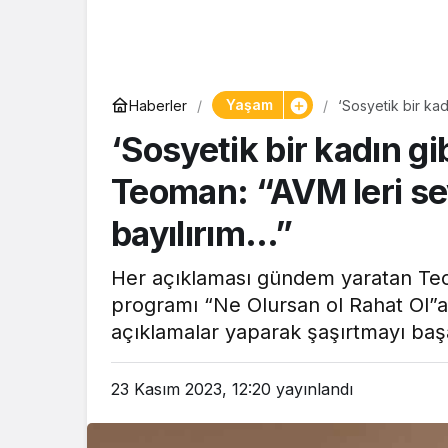
Yaşam
Yaşam
Haberler
‘Sosyetik bir ka
Tam ölçüs
Alışverişe bayılı
‘Sosyetik bir kadın g
pastaneye t
Şekerpare t
Teoman: “AVM leri se
bayılırım…”
Her açıklaması gündem yaratan Teo
programı “Ne Olursan ol Rahat Ol”a
açıklamalar yaparak şaşırtmayı baş
23 Kasım 2023, 12:20
yayınlandı