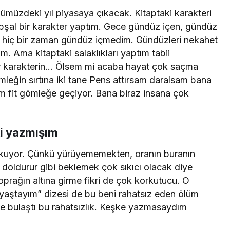
nümüzdeki yıl piyasaya çıkacak. Kitaptaki karakteri
şal bir karakter yaptım. Gece gündüz içen, gündüz
Ben hiç bir zaman gündüz içmedim. Gündüzleri nekahet
. Ama kitaptaki salaklıkları yaptım tabii
ar karakterin… Ölsem mi acaba hayat çok saçma
eğin sırtına iki tane Pens attırsam daralsam bana
m fit gömleğe geçiyor. Bana biraz insana çok
ki yazmışım
korkuyor. Çünkü yürüyememekten, oranın buranın
doldurur gibi beklemek çok sıkıcı olacak diye
prağın altına girme fikri de çok korkutucu. O
yaştayım” dizesi de bu beni rahatsız eden ölüm
e de bulaştı bu rahatsızlık. Keşke yazmasaydım