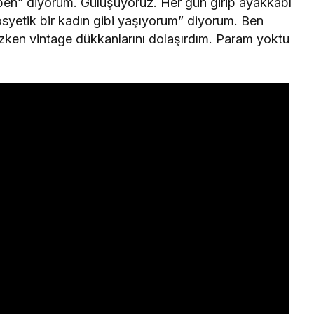
e ben” diyorum. Gülüşüyoruz. Her gün girip ayakkabı
syetik bir kadın gibi yaşıyorum” diyorum. Ben
ızken vintage dükkanlarını dolaşırdım. Param yoktu