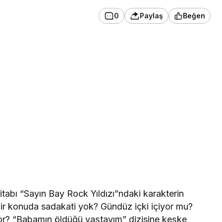
0
Paylaş
Beğen
itabı “Sayın Bay Rock Yıldızı”ndaki karakterin
r konuda sadakati yok? Gündüz içki içiyor mu?
r? “Babamın öldüğü yaştayım” dizisine keşke