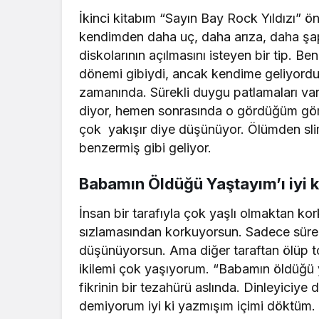
İkinci kitabım “Sayın Bay Rock Yıldızı” ö
kendimden daha uç, daha arıza, daha şap
diskolarının açılmasını isteyen bir tip. 
dönemi gibiydi, ancak kendime geliyordum
zamanında. Sürekli duygu patlamaları v
diyor, hemen sonrasında o gördüğüm göml
çok yakışır diye düşünüyor. Ölümden sli
benzermiş gibi geliyor.
Babamın Öldüğü Yaştayım’ı iyi 
İnsan bir tarafıyla çok yaşlı olmaktan 
sızlamasından korkuyorsun. Sadece süre 
düşünüyorsun. Ama diğer taraftan ölüp to
ikilemi çok yaşıyorum. “Babamın öldüğü 
fikrinin bir tezahürü aslında. Dinleyiciy
demiyorum iyi ki yazmışım içimi döktüm.