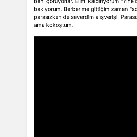
beni görüyorlar. Elimi kaldırıyorum “Yin
bakıyorum. Berberime gittiğim zaman “so
parasızken de severdim alışverişi. Paras
ama kokoştum.