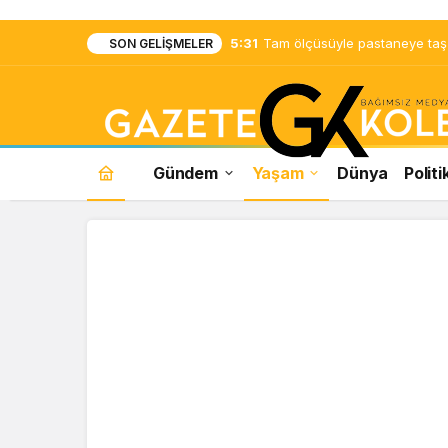
5:31
Tam ölçüsüyle pastaneye taş ç
SON GELIŞMELER
Gündem
Yaşam
Dünya
Politi