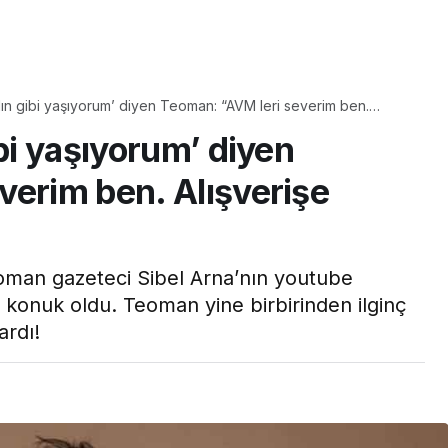
Yaşam
Çayın yanına çok
dın gibi yaşıyorum’ diyen Teoman: “AVM leri severim ben.
üyle
yakışacak bir mucize:
rım…”
ibi yaşıyorum’ diyen
aş çıkartır:
Brownie tadında ıslak
arifi
kurabiye tarifi…
verim ben. Alışverişe
man gazeteci Sibel Arna’nın youtube
 konuk oldu. Teoman yine birbirinden ilginç
ardı!