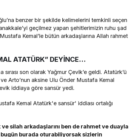
lu’na benzer bir şekilde kelimelerini temkinli seçen
 Çanakkale’yi geçilmez yapan şehitlerimizin ruhu şad
 Mustafa Kemal’le bütün arkadaşlarına Allah rahmet
MAL ATATÜRK” DEYİNCE…
 sırası son olarak Yağmur Çevik’e geldi. Atatürk’ü
 ve Arto’nun aksine Ulu Önder Mustafa Kemal
vik iddiaya göre sansür yedi.
ve silah arkadaşlarını ben de rahmet ve duayla
 bugün burada oturabiliyorsak sizlerin