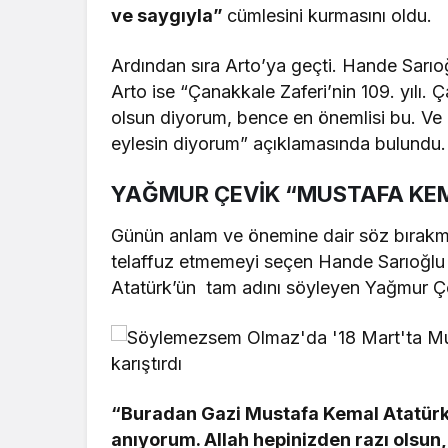
ve saygıyla”
cümlesini kurmasını oldu.
Ardından sıra Arto’ya geçti. Hande Sarıoğ
Arto ise “Çanakkale Zaferi’nin 109. yılı.
olsun diyorum, bence en önemlisi bu. Ve
eylesin diyorum” açıklamasında bulundu.
YAĞMUR ÇEVİK “MUSTAFA KE
Günün anlam ve önemine dair söz bırakma
telaffuz etmemeyi seçen Hande Sarıoğlu
Atatürk’ün tam adını söyleyen Yağmur Çe
“Buradan Gazi Mustafa Kemal Atatürk 
anıyorum. Allah hepinizden razı olsun,