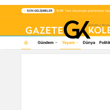
5:31
Tam ölçüsüyle pastaneye taş ç
SON GELIŞMELER
Gündem
Yaşam
Dünya
Politi