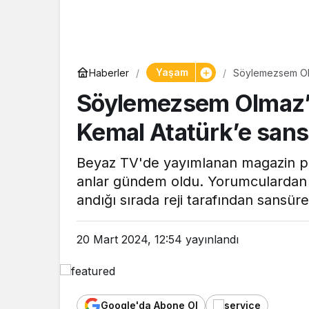
Yaşam
Haberler
Söylemezsem Olma
ortalığı karıştırdı
Söylemezsem Olmaz’d
Kemal Atatürk’e sansür
Beyaz TV'de yayımlanan magazin 
anlar gündem oldu. Yorumculardan
andığı sırada reji tarafından sansüre 
20 Mart 2024, 12:54
yayınlandı
Google'da Abone Ol