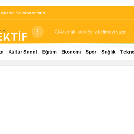
ıkartır: Şekerpare tarifi
ka
Kültür Sanat
Eğitim
Ekonomi
Spor
Sağlık
Teknol