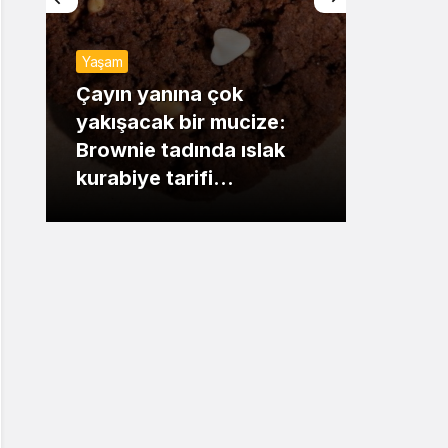
Sistem Modu
Yaşam
Sistem modunu seçin.
Günde
Çayın yanına çok
yakışacak bir mucize:
Mansu
Brownie tadında ıslak
dikka
kurabiye tarifi…
çıkışı