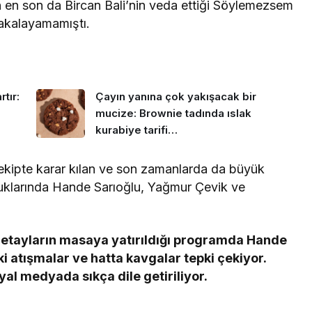
 en son da Bircan Bali’nin veda ettiği Söylemezsem
yakalayamamıştı.
tır:
Çayın yanına çok yakışacak bir
mucize: Brownie tadında ıslak
kurabiye tarifi…
 ekipte karar kılan ve son zamanlarda da büyük
uklarında Hande Sarıoğlu, Yağmur Çevik ve
etayların masaya yatırıldığı programda Hande
i atışmalar ve hatta kavgalar tepki çekiyor.
syal medyada sıkça dile getiriliyor.