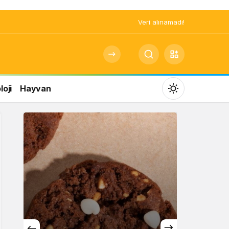
Veri alınamadı!
oji
Hayvan
Mod
değiştir
Gündüz Modu
Gündüz modunu seçin.
Gece Modu
Gece modunu seçin.