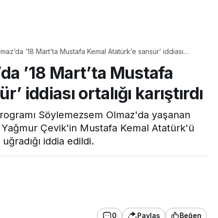
Yaşam
z’da ’18 Mart’ta Mustafa Kemal Atatürk’e sansür’ iddiası
Tam ölçüsüyle
a ’18 Mart’ta Mustafa
pastaneye taş çıkartır:
Şekerpare tarifi
’ iddiası ortalığı karıştırdı
programı Söylemezsem Olmaz'da yaşanan
 Yağmur Çevik'in Mustafa Kemal Atatürk'ü
uğradığı iddia edildi.
0
Paylaş
Beğen