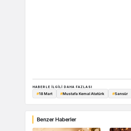
HABERLE ILGILI DAHA FAZLASI
#
18 Mart
#
Mustafa Kemal Atatürk
#
Sansür
Benzer Haberler