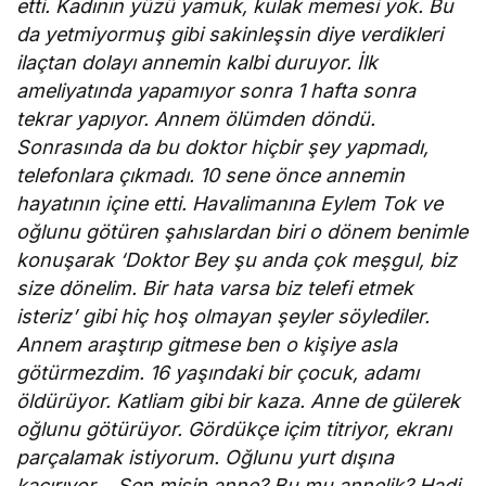
etti. Kadının yüzü yamuk, kulak memesi yok. Bu
da yetmiyormuş gibi sakinleşsin diye verdikleri
ilaçtan dolayı annemin kalbi duruyor. İlk
ameliyatında yapamıyor sonra 1 hafta sonra
tekrar yapıyor. Annem ölümden döndü.
Sonrasında da bu doktor hiçbir şey yapmadı,
telefonlara çıkmadı. 10 sene önce annemin
hayatının içine etti. Havalimanına Eylem Tok ve
oğlunu götüren şahıslardan biri o dönem benimle
konuşarak ‘Doktor Bey şu anda çok meşgul, biz
size dönelim. Bir hata varsa biz telefi etmek
isteriz’ gibi hiç hoş olmayan şeyler söylediler.
Annem araştırıp gitmese ben o kişiye asla
götürmezdim. 16 yaşındaki bir çocuk, adamı
öldürüyor. Katliam gibi bir kaza. Anne de gülerek
oğlunu götürüyor. Gördükçe içim titriyor, ekranı
parçalamak istiyorum. Oğlunu yurt dışına
kaçırıyor… Sen misin anne? Bu mu annelik? Hadi