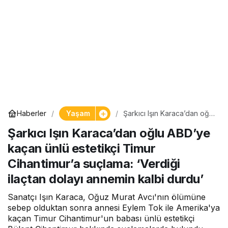
Yaşam
Haberler
Şarkıcı Işın Karaca’dan oğlu
ABD’ye kaçan ünlü
Şarkıcı Işın Karaca’dan oğlu ABD’ye
estetikçi Timur Cihantimur’a
suçlama: ‘Verdiği ilaçtan
kaçan ünlü estetikçi Timur
dolayı annemin kalbi durdu’
Cihantimur’a suçlama: ‘Verdiği
ilaçtan dolayı annemin kalbi durdu’
Sanatçı Işın Karaca, Oğuz Murat Avcı'nın ölümüne
sebep olduktan sonra annesi Eylem Tok ile Amerika'ya
kaçan Timur Cihantimur'un babası ünlü estetikçi