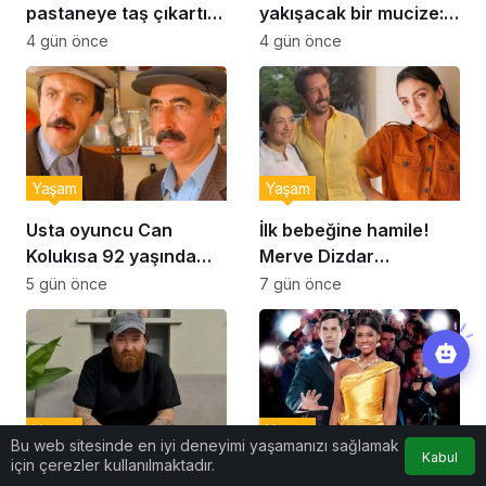
pastaneye taş çıkartır:
yakışacak bir mucize:
Şekerpare tarifi
Brownie tadında ıslak
4 gün önce
4 gün önce
kurabiye tarifi…
Yaşam
Yaşam
Usta oyuncu Can
İlk bebeğine hamile!
Kolukısa 92 yaşında
Merve Dizdar
hayatını kaybetti
sessizliğini bozdu: ‘İsim
5 gün önce
7 gün önce
bulmak çok zor’
Yaşam
Yaşam
Bu web sitesinde en iyi deneyimi yaşamanızı sağlamak
Kabul
için çerezler kullanılmaktadır.
MasterChef şampiyonu
The Bodyguard