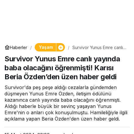
Yaşam
Haberler
Survivor Yunus Emre canlı
yayında baba olacağını
Survivor Yunus Emre canlı yayında
öğrenmişti! Karısı Beria
Özden’den üzen haber
baba olacağını öğrenmişti! Karısı
geldi
Beria Özden’den üzen haber geldi
Survivor'da peş peşe aldığı cezalarla gündemden
düşmeyen Yunus Emre Özden, iletişim ödülünü
kazanınca canlı yayında baba olacağını öğrenmişti.
Aldığı haberle büyük bir sevinç yaşayan Yunus
Emre'nin o anları çok konuşulmuştu. Hamileliğiyle ilgili
açıklama yapan Beria Özden'den üzen haber geldi.