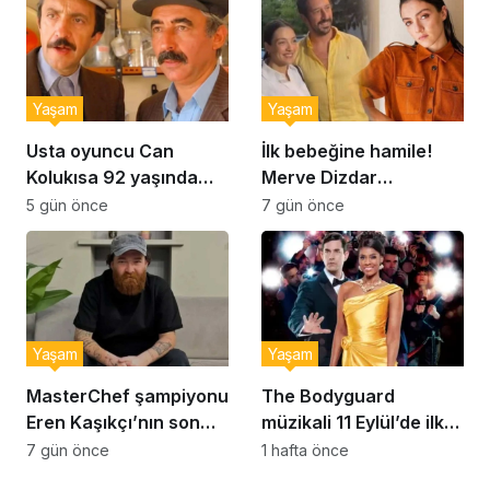
Yaşam
Yaşam
Usta oyuncu Can
İlk bebeğine hamile!
Kolukısa 92 yaşında
Merve Dizdar
hayatını kaybetti
sessizliğini bozdu: ‘İsim
5 gün önce
7 gün önce
bulmak çok zor’
Yaşam
Yaşam
MasterChef şampiyonu
The Bodyguard
Eren Kaşıkçı’nın son
müzikali 11 Eylül’de ilk
anlarındaki kahreden
kez Türkiye’de
7 gün önce
1 hafta önce
detay ortaya çıktı
sahnelenecek