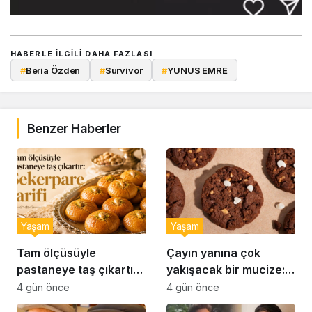
HABERLE ILGILI DAHA FAZLASI
#
Beria Özden
#
Survivor
#
YUNUS EMRE
Benzer Haberler
Yaşam
Yaşam
Tam ölçüsüyle
Çayın yanına çok
pastaneye taş çıkartır:
yakışacak bir mucize:
Şekerpare tarifi
Brownie tadında ıslak
4 gün önce
4 gün önce
kurabiye tarifi…