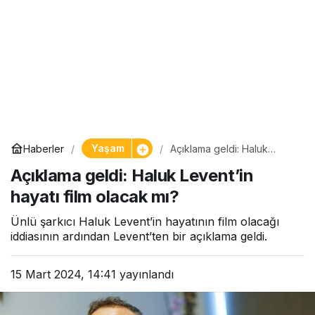
Yaşam
Haberler
Açıklama geldi: Haluk
Levent’in hayatı film olacak
Açıklama geldi: Haluk Levent’in
mı?
hayatı film olacak mı?
Ünlü şarkıcı Haluk Levent’in hayatının film olacağı
iddiasının ardından Levent’ten bir açıklama geldi.
15 Mart 2024, 14:41
yayınlandı