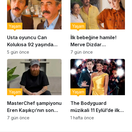
Yaşam
Yaşam
Usta oyuncu Can
İlk bebeğine hamile!
Kolukısa 92 yaşında
Merve Dizdar
hayatını kaybetti
sessizliğini bozdu: ‘İsim
5 gün önce
7 gün önce
bulmak çok zor’
Yaşam
Yaşam
MasterChef şampiyonu
The Bodyguard
Eren Kaşıkçı’nın son
müzikali 11 Eylül’de ilk
anlarındaki kahreden
kez Türkiye’de
7 gün önce
1 hafta önce
detay ortaya çıktı
sahnelenecek