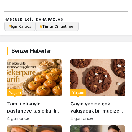
HABERLE ILGILI DAHA FAZLASI
#
Işın Karaca
#
Timur Cihantimur
Benzer Haberler
Yaşam
Yaşam
Tam ölçüsüyle
Çayın yanına çok
pastaneye taş çıkartır:
yakışacak bir mucize:
Şekerpare tarifi
Brownie tadında ıslak
4 gün önce
4 gün önce
kurabiye tarifi…