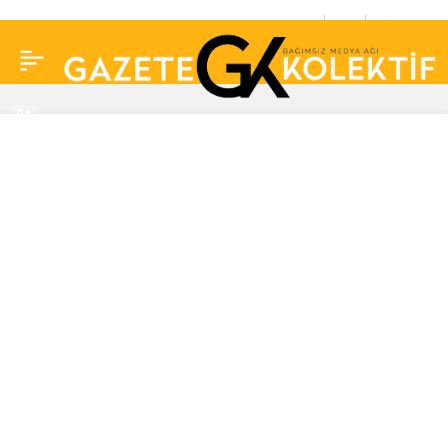
Açıklama geldi: Haluk
0
Paylaş
Levent’in hayatı film
olacak mı?