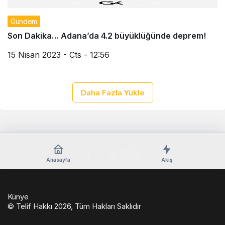
Gündem
Son Dakika… Adana’da 4.2 büyüklüğünde deprem!
15 Nisan 2023 - Cts - 12:56
Daha Fazla Yükle
Anasayfa
Akış
Künye
© Telif Hakkı 2026, Tüm Hakları Saklıdır
casino
eseranaokulu.com
tagsylvania.com
eşya